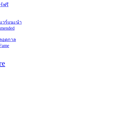
์ฟรี
แวร์แนะนำ
mended
ตลอดกาล
 Fame
re