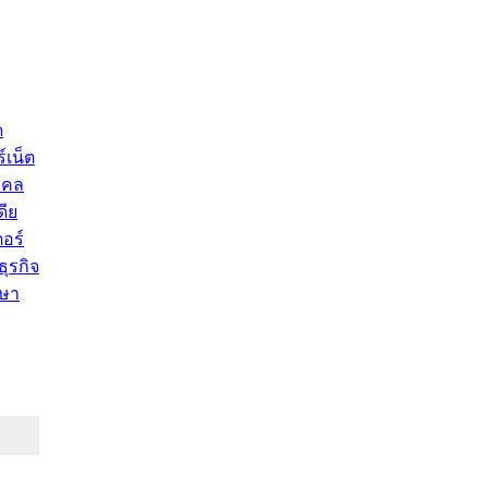
ด
์เน็ต
คคล
ดีย
อร์
ุรกิจ
ษา