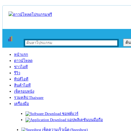
หน้าแรก
ดาวน์โหลด
ข่าวไอที
รีวิว
ทิปส์ไอที
สินค้าไอที
เช็ครอบหนัง
รวมคลิป Thaiware
เครื่องมือ
ซอฟต์แวร์
แอปพลิเคชันบนมือถือ
เช็คความเร็วเน็ต (Speedtest)