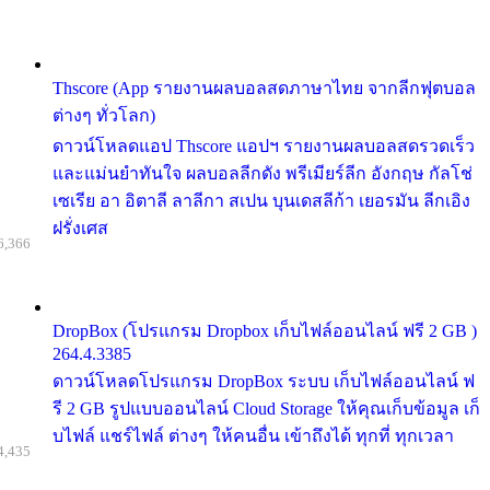
Thscore (App รายงานผลบอลสดภาษาไทย จากลีกฟุตบอล
ต่างๆ ทั่วโลก)
ดาวน์โหลดแอป Thscore แอปฯ รายงานผลบอลสดรวดเร็ว
และแม่นยำทันใจ ผลบอลลีกดัง พรีเมียร์ลีก อังกฤษ กัลโช่
เซเรีย อา อิตาลี ลาลีกา สเปน บุนเดสลีก้า เยอรมัน ลีกเอิง
ฝรั่งเศส
6,366
DropBox (โปรแกรม Dropbox เก็บไฟล์ออนไลน์ ฟรี 2 GB )
264.4.3385
ดาวน์โหลดโปรแกรม DropBox ระบบ เก็บไฟล์ออนไลน์ ฟ
รี 2 GB รูปแบบออนไลน์ Cloud Storage ให้คุณเก็บข้อมูล เก็
บไฟล์ แชร์ไฟล์ ต่างๆ ให้คนอื่น เข้าถึงได้ ทุกที่ ทุกเวลา
4,435