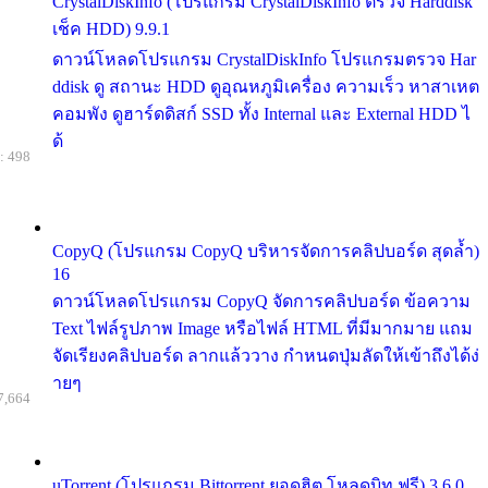
CrystalDiskInfo (โปรแกรม CrystalDiskInfo ตรวจ Harddisk
เช็ค HDD) 9.9.1
ดาวน์โหลดโปรแกรม CrystalDiskInfo โปรแกรมตรวจ Har
ddisk ดู สถานะ HDD ดูอุณหภูมิเครื่อง ความเร็ว หาสาเหต
คอมพัง ดูฮาร์ดดิสก์ SSD ทั้ง Internal และ External HDD ไ
ด้
: 498
CopyQ (โปรแกรม CopyQ บริหารจัดการคลิปบอร์ด สุดล้ำ)
16
ดาวน์โหลดโปรแกรม CopyQ จัดการคลิปบอร์ด ข้อความ
Text ไฟล์รูปภาพ Image หรือไฟล์ HTML ที่มีมากมาย แถม
จัดเรียงคลิปบอร์ด ลากแล้ววาง กำหนดปุ่มลัดให้เข้าถึงได้ง่
ายๆ
7,664
uTorrent (โปรแกรม Bittorrent ยอดฮิต โหลดบิท ฟรี) 3.6.0