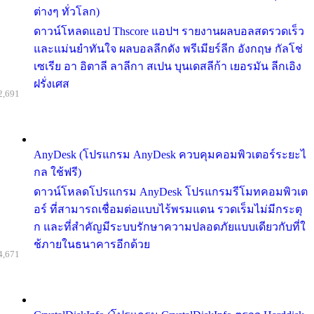
ต่างๆ ทั่วโลก)
ดาวน์โหลดแอป Thscore แอปฯ รายงานผลบอลสดรวดเร็ว
และแม่นยำทันใจ ผลบอลลีกดัง พรีเมียร์ลีก อังกฤษ กัลโช่
เซเรีย อา อิตาลี ลาลีกา สเปน บุนเดสลีก้า เยอรมัน ลีกเอิง
ฝรั่งเศส
2,691
AnyDesk (โปรแกรม AnyDesk ควบคุมคอมพิวเตอร์ระยะไ
กล ใช้ฟรี)
ดาวน์โหลดโปรแกรม AnyDesk โปรแกรมรีโมทคอมพิวเต
อร์ ที่สามารถเชื่อมต่อแบบไร้พรมแดน รวดเร็มไม่มีกระตุ
ก และที่สำคัญมีระบบรักษาความปลอดภัยแบบเดียวกับที่ใ
ช้ภายในธนาคารอีกด้วย
4,671