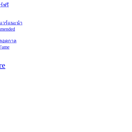
์ฟรี
แวร์แนะนำ
mended
ตลอดกาล
 Fame
re