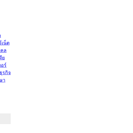
ด
์เน็ต
คคล
ดีย
อร์
ุรกิจ
ษา