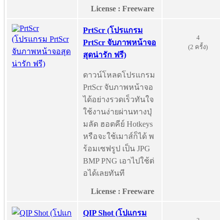
License : Freeware
PrtScr (โปรแกรม
4
PrtScr จับภาพหน้าจอ
(2 ครั้ง)
สุดน่ารัก ฟรี)
ดาวน์โหลดโปรแกรม
PrtScr จับภาพหน้าจอ
ได้อย่างรวดเร็วทันใจ
ใช้งานง่ายผ่านทางปุ่
มลัด ฮอตคีย์ Hotkeys
หรือจะใช้เมาส์ก็ได้ พ
ร้อมเซฟรูป เป็น JPG
BMP PNG เอาไปใช้ต่
อได้เลยทันที
License : Freeware
QIP Shot (โปแกรม