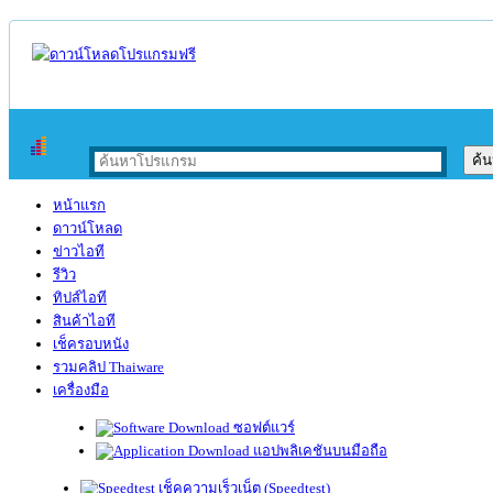
หน้าแรก
ดาวน์โหลด
ข่าวไอที
รีวิว
ทิปส์ไอที
สินค้าไอที
เช็ครอบหนัง
รวมคลิป Thaiware
เครื่องมือ
ซอฟต์แวร์
แอปพลิเคชันบนมือถือ
เช็คความเร็วเน็ต (Speedtest)