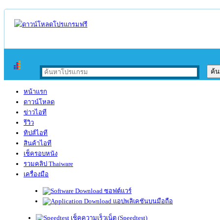
หน้าแรก
ดาวน์โหลด
ข่าวไอที
รีวิว
ทิปส์ไอที
สินค้าไอที
เช็ครอบหนัง
รวมคลิป Thaiware
เครื่องมือ
ซอฟต์แวร์
แอปพลิเคชันบนมือถือ
เช็คความเร็วเน็ต (Speedtest)