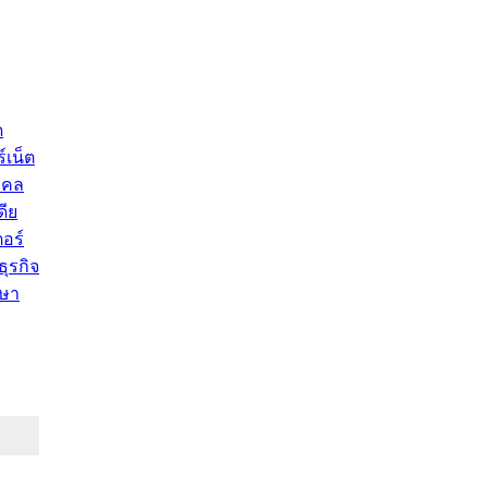
ด
์เน็ต
คคล
ดีย
อร์
ุรกิจ
ษา