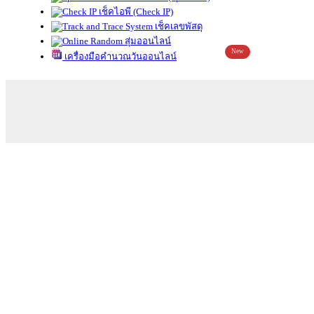
เช็คไอพี (Check IP)
เช็คเลขพัสดุ
สุ่มออนไลน์
New
เครื่องมือคำนวณวันออนไลน์