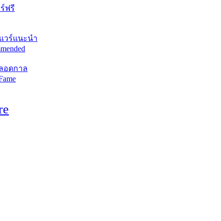
์ฟรี
แวร์แนะนำ
mended
ตลอดกาล
 Fame
re