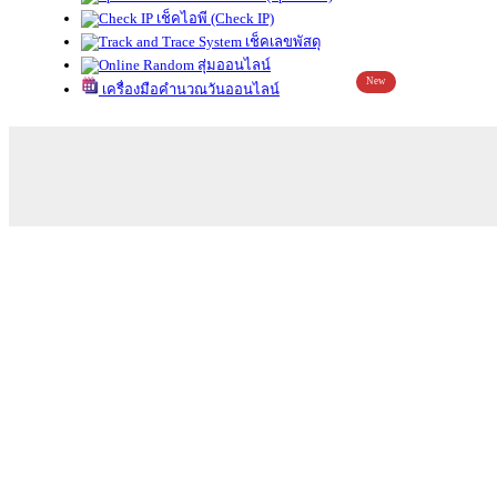
เช็คไอพี (Check IP)
เช็คเลขพัสดุ
สุ่มออนไลน์
New
เครื่องมือคำนวณวันออนไลน์