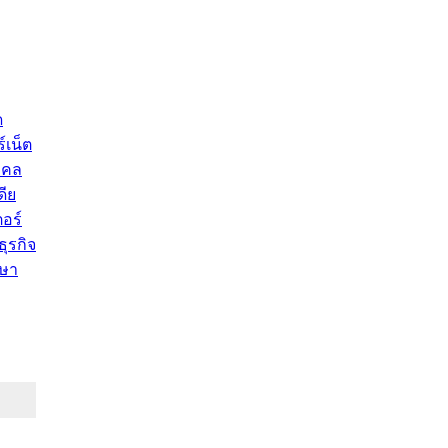
ด
์เน็ต
คคล
ดีย
อร์
ุรกิจ
ษา