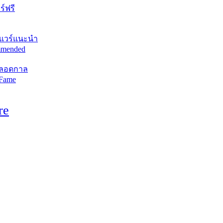
์ฟรี
แวร์แนะนำ
mended
ตลอดกาล
 Fame
re