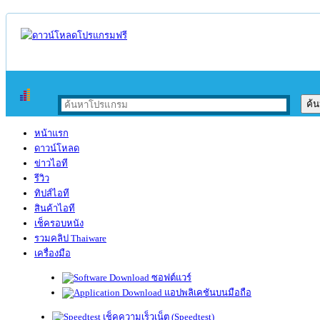
หน้าแรก
ดาวน์โหลด
ข่าวไอที
รีวิว
ทิปส์ไอที
สินค้าไอที
เช็ครอบหนัง
รวมคลิป Thaiware
เครื่องมือ
ซอฟต์แวร์
แอปพลิเคชันบนมือถือ
เช็คความเร็วเน็ต (Speedtest)