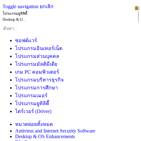
Toggle navigation
ยกเลิก
10
1
2
3
4
5
6
7
8
9
โปรแกรมยูทิลิตี้
Desktop & O...
ซอฟต์แวร์
โปรแกรมอินเทอร์เน็ต
โปรแกรมส่วนบุคคล
โปรแกรมมัลติมีเดีย
เกม PC คอมพิวเตอร์
โปรแกรมบริหารธุรกิจ
โปรแกรมการศึกษา
โปรแกรมเมอร์
โปรแกรมยูทิลิตี้
ไดร์เวอร์ (Driver)
หมวดย่อยทั้งหมด
Antivirus and Internet Security Software
Desktop & OS Enhancements