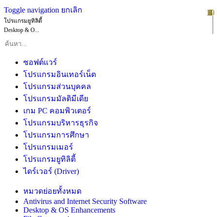
Toggle navigation
ยกเลิก
10
1
2
3
4
5
6
7
8
9
โปรแกรมยูทิลิตี้
Desktop & O...
ซอฟต์แวร์
โปรแกรมอินเทอร์เน็ต
โปรแกรมส่วนบุคคล
โปรแกรมมัลติมีเดีย
เกม PC คอมพิวเตอร์
โปรแกรมบริหารธุรกิจ
โปรแกรมการศึกษา
โปรแกรมเมอร์
โปรแกรมยูทิลิตี้
ไดร์เวอร์ (Driver)
หมวดย่อยทั้งหมด
Antivirus and Internet Security Software
Desktop & OS Enhancements