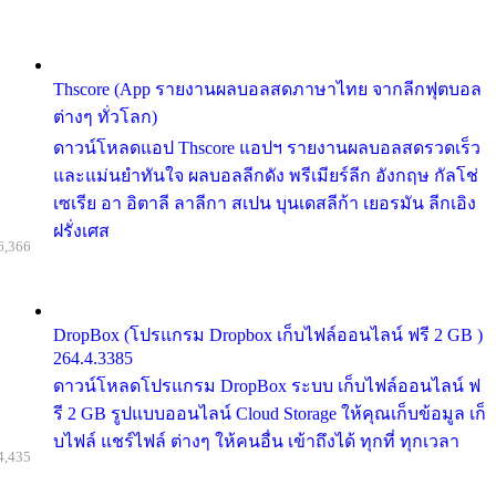
Thscore (App รายงานผลบอลสดภาษาไทย จากลีกฟุตบอล
ต่างๆ ทั่วโลก)
ดาวน์โหลดแอป Thscore แอปฯ รายงานผลบอลสดรวดเร็ว
และแม่นยำทันใจ ผลบอลลีกดัง พรีเมียร์ลีก อังกฤษ กัลโช่
เซเรีย อา อิตาลี ลาลีกา สเปน บุนเดสลีก้า เยอรมัน ลีกเอิง
ฝรั่งเศส
6,366
DropBox (โปรแกรม Dropbox เก็บไฟล์ออนไลน์ ฟรี 2 GB )
264.4.3385
ดาวน์โหลดโปรแกรม DropBox ระบบ เก็บไฟล์ออนไลน์ ฟ
รี 2 GB รูปแบบออนไลน์ Cloud Storage ให้คุณเก็บข้อมูล เก็
บไฟล์ แชร์ไฟล์ ต่างๆ ให้คนอื่น เข้าถึงได้ ทุกที่ ทุกเวลา
4,435