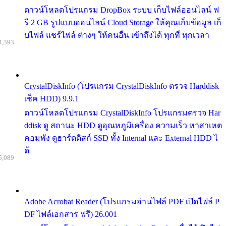
ดาวน์โหลดโปรแกรม DropBox ระบบ เก็บไฟล์ออนไลน์ ฟ
รี 2 GB รูปแบบออนไลน์ Cloud Storage ให้คุณเก็บข้อมูล เก็
บไฟล์ แชร์ไฟล์ ต่างๆ ให้คนอื่น เข้าถึงได้ ทุกที่ ทุกเวลา
4,393
CrystalDiskInfo (โปรแกรม CrystalDiskInfo ตรวจ Harddisk
เช็ค HDD) 9.9.1
ดาวน์โหลดโปรแกรม CrystalDiskInfo โปรแกรมตรวจ Har
ddisk ดู สถานะ HDD ดูอุณหภูมิเครื่อง ความเร็ว หาสาเหต
คอมพัง ดูฮาร์ดดิสก์ SSD ทั้ง Internal และ External HDD ไ
ด้
5,089
Adobe Acrobat Reader (โปรแกรมอ่านไฟล์ PDF เปิดไฟล์ P
DF ไฟล์เอกสาร ฟรี) 26.001