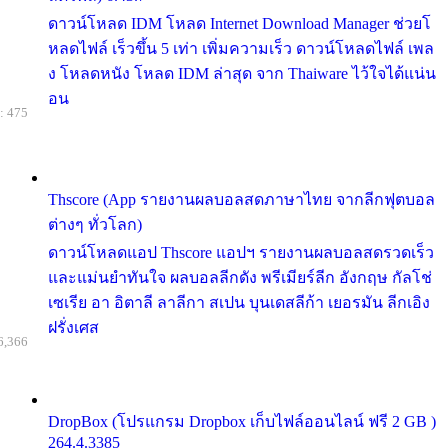
ดาวน์โหลด IDM โหลด Internet Download Manager ช่วยโ
หลดไฟล์ เร็วขึ้น 5 เท่า เพิ่มความเร็ว ดาวน์โหลดไฟล์ เพล
ง โหลดหนัง โหลด IDM ล่าสุด จาก Thaiware ไว้ใจได้แน่น
อน
: 475
Thscore (App รายงานผลบอลสดภาษาไทย จากลีกฟุตบอล
ต่างๆ ทั่วโลก)
ดาวน์โหลดแอป Thscore แอปฯ รายงานผลบอลสดรวดเร็ว
และแม่นยำทันใจ ผลบอลลีกดัง พรีเมียร์ลีก อังกฤษ กัลโช่
เซเรีย อา อิตาลี ลาลีกา สเปน บุนเดสลีก้า เยอรมัน ลีกเอิง
ฝรั่งเศส
6,366
DropBox (โปรแกรม Dropbox เก็บไฟล์ออนไลน์ ฟรี 2 GB )
264.4.3385