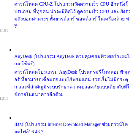
ดาวน์โหลด CPU-Z โปรแกรมวัดความเร็ว CPU อีกหนึ่งโ
ปรแกรม ที่ทุกคน น่าจะมีติดไว้ ดูความเร็ว CPU และ ยังรว
มถึงบอกค่าต่างๆ ทั้งฮารด์แวร์ ซอฟต์แวร์ ในเครื่องด้วย ฟ
รี
2,181
AnyDesk (โปรแกรม AnyDesk ควบคุมคอมพิวเตอร์ระยะไ
กล ใช้ฟรี)
ดาวน์โหลดโปรแกรม AnyDesk โปรแกรมรีโมทคอมพิวเต
อร์ ที่สามารถเชื่อมต่อแบบไร้พรมแดน รวดเร็มไม่มีกระตุ
ก และที่สำคัญมีระบบรักษาความปลอดภัยแบบเดียวกับที่ใ
ช้ภายในธนาคารอีกด้วย
4,211
IDM (โปรแกรม Internet Download Manager ช่วยดาวน์โห
ลดไฟล์) 6.43.7