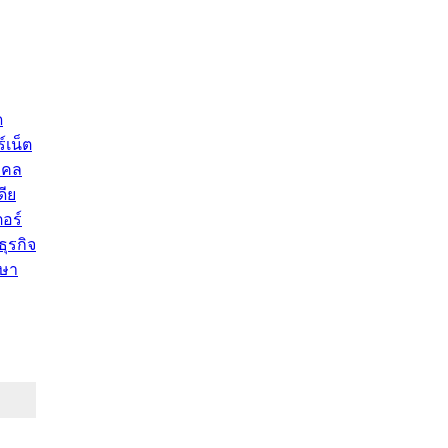
ด
์เน็ต
คคล
ดีย
อร์
ุรกิจ
ษา