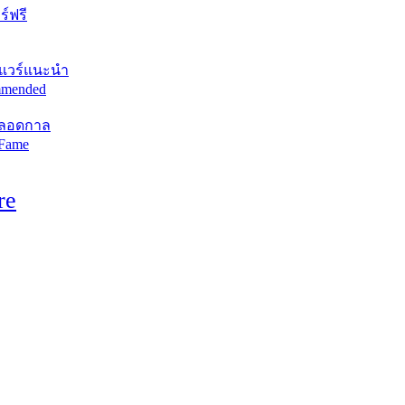
์ฟรี
แวร์แนะนำ
mended
ตลอดกาล
 Fame
re