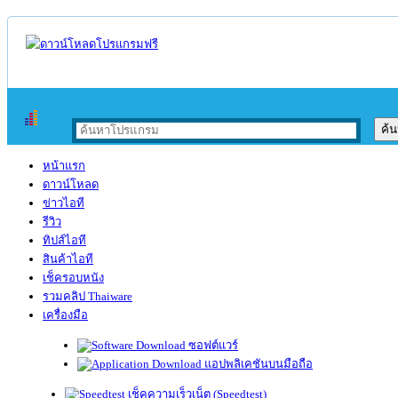
หน้าแรก
ดาวน์โหลด
ข่าวไอที
รีวิว
ทิปส์ไอที
สินค้าไอที
เช็ครอบหนัง
รวมคลิป Thaiware
เครื่องมือ
ซอฟต์แวร์
แอปพลิเคชันบนมือถือ
เช็คความเร็วเน็ต (Speedtest)