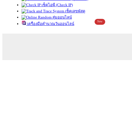
เช็คไอพี (Check IP)
เช็คเลขพัสดุ
สุ่มออนไลน์
New
เครื่องมือคำนวณวันออนไลน์