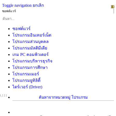
Toggle navigation
ยกเลิก
10
1
2
3
4
5
6
7
8
9
ซอฟต์แวร์
ซอฟต์แวร์
โปรแกรมอินเทอร์เน็ต
โปรแกรมส่วนบุคคล
โปรแกรมมัลติมีเดีย
เกม PC คอมพิวเตอร์
โปรแกรมบริหารธุรกิจ
โปรแกรมการศึกษา
โปรแกรมเมอร์
โปรแกรมยูทิลิตี้
ไดร์เวอร์ (Driver)
9,111
ค้นหาจากหมวดหมู่ โปรแกรม