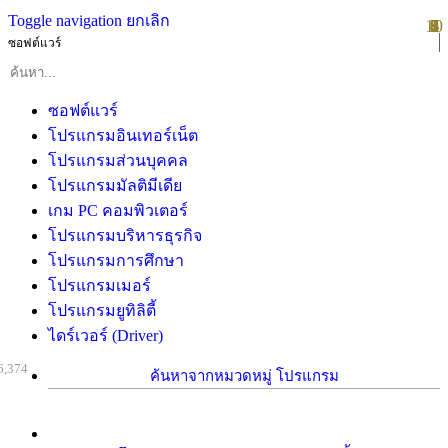
Toggle navigation
ยกเลิก
10
1
2
3
4
5
6
7
8
9
ซอฟต์แวร์
ซอฟต์แวร์
โปรแกรมอินเทอร์เน็ต
โปรแกรมส่วนบุคคล
โปรแกรมมัลติมีเดีย
เกม PC คอมพิวเตอร์
โปรแกรมบริหารธุรกิจ
โปรแกรมการศึกษา
โปรแกรมเมอร์
โปรแกรมยูทิลิตี้
ไดร์เวอร์ (Driver)
6,374
ค้นหาจากหมวดหมู่ โปรแกรม