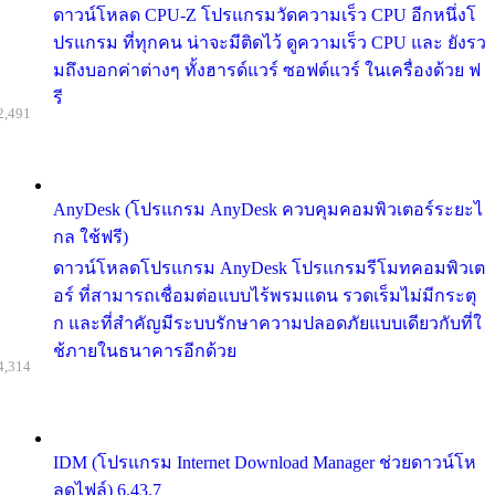
ดาวน์โหลด CPU-Z โปรแกรมวัดความเร็ว CPU อีกหนึ่งโ
ปรแกรม ที่ทุกคน น่าจะมีติดไว้ ดูความเร็ว CPU และ ยังรว
มถึงบอกค่าต่างๆ ทั้งฮารด์แวร์ ซอฟต์แวร์ ในเครื่องด้วย ฟ
รี
2,491
AnyDesk (โปรแกรม AnyDesk ควบคุมคอมพิวเตอร์ระยะไ
กล ใช้ฟรี)
ดาวน์โหลดโปรแกรม AnyDesk โปรแกรมรีโมทคอมพิวเต
อร์ ที่สามารถเชื่อมต่อแบบไร้พรมแดน รวดเร็มไม่มีกระตุ
ก และที่สำคัญมีระบบรักษาความปลอดภัยแบบเดียวกับที่ใ
ช้ภายในธนาคารอีกด้วย
4,314
IDM (โปรแกรม Internet Download Manager ช่วยดาวน์โห
ลดไฟล์) 6.43.7