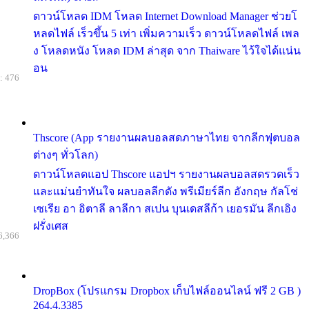
ดาวน์โหลด IDM โหลด Internet Download Manager ช่วยโ
หลดไฟล์ เร็วขึ้น 5 เท่า เพิ่มความเร็ว ดาวน์โหลดไฟล์ เพล
ง โหลดหนัง โหลด IDM ล่าสุด จาก Thaiware ไว้ใจได้แน่น
อน
: 476
Thscore (App รายงานผลบอลสดภาษาไทย จากลีกฟุตบอล
ต่างๆ ทั่วโลก)
ดาวน์โหลดแอป Thscore แอปฯ รายงานผลบอลสดรวดเร็ว
และแม่นยำทันใจ ผลบอลลีกดัง พรีเมียร์ลีก อังกฤษ กัลโช่
เซเรีย อา อิตาลี ลาลีกา สเปน บุนเดสลีก้า เยอรมัน ลีกเอิง
ฝรั่งเศส
6,366
DropBox (โปรแกรม Dropbox เก็บไฟล์ออนไลน์ ฟรี 2 GB )
264.4.3385