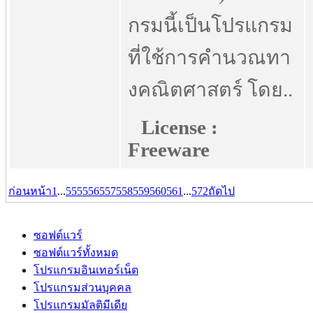
กรมนี้เป็นโปรแกรม
ที่ใช้การคำนวณทา
งคณิตศาสตร์ โดย..
License :
Freeware
ก่อนหน้า
1
...
555
556
557
558
559
560
561
...
572
ถัดไป
ซอฟต์แวร์
ซอฟต์แวร์ทั้งหมด
โปรแกรมอินเทอร์เน็ต
โปรแกรมส่วนบุคคล
โปรแกรมมัลติมีเดีย