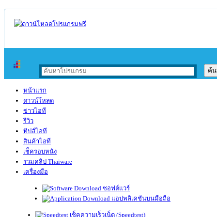
หน้าแรก
ดาวน์โหลด
ข่าวไอที
รีวิว
ทิปส์ไอที
สินค้าไอที
เช็ครอบหนัง
รวมคลิป Thaiware
เครื่องมือ
ซอฟต์แวร์
แอปพลิเคชันบนมือถือ
เช็คความเร็วเน็ต (Speedtest)