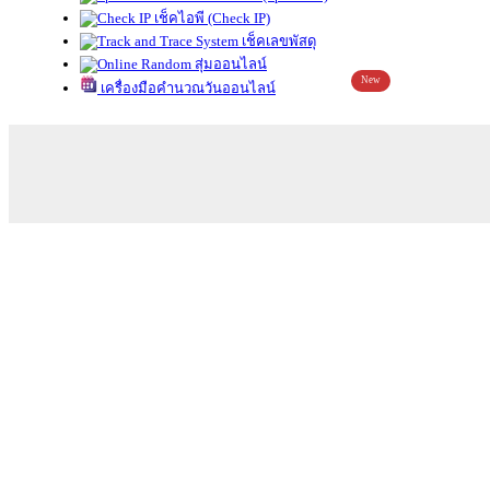
เช็คไอพี (Check IP)
เช็คเลขพัสดุ
สุ่มออนไลน์
New
เครื่องมือคำนวณวันออนไลน์