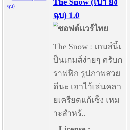
The Snow (เป่า ยิ้ง
ฉุบ) 1.0
The Snow : เกมส์นี้เ
ป็นเกมส์ง่ายๆ ครับก
ราฟฟิก รูปภาพสวย
ดีนะ เอาไว้เล่นคลา
ยเครียดแก้เซ็ง เหม
าะสำหรั..
License :