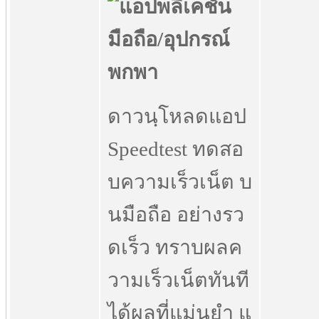
ดาวนฺโหลดแอป
Speedtest ทดสอ
บความเร็วเน็ต บ
นมือถือ อย่างรว
ดเร็ว ทราบผลค
วามเร็วเน็ตทันที
ได้ผลที่แม่นยำ แ