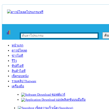
หน้าแรก
ดาวน์โหลด
ข่าวไอที
รีวิว
ทิปส์ไอที
สินค้าไอที
เช็ครอบหนัง
รวมคลิป Thaiware
เครื่องมือ
ซอฟต์แวร์
แอปพลิเคชันบนมือถือ
เช็คความเร็วเน็ต (Speedtest)