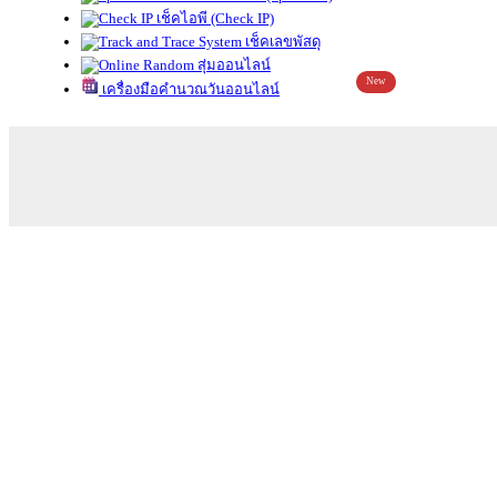
เช็คไอพี (Check IP)
เช็คเลขพัสดุ
สุ่มออนไลน์
New
เครื่องมือคำนวณวันออนไลน์