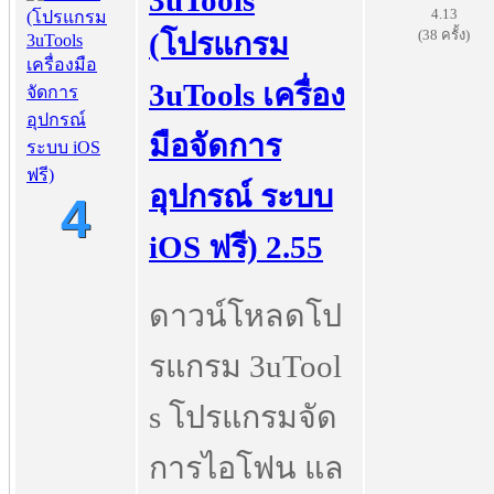
3uTools
4.13
(38 ครั้ง)
(โปรแกรม
3uTools เครื่อง
มือจัดการ
อุปกรณ์ ระบบ
4
iOS ฟรี) 2.55
ดาวน์โหลดโป
รแกรม 3uTool
s โปรแกรมจัด
การไอโฟน แล