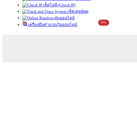
เช็คไอพี (Check IP)
เช็คเลขพัสดุ
สุ่มออนไลน์
New
เครื่องมือคำนวณวันออนไลน์