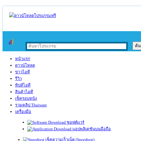
หน้าแรก
ดาวน์โหลด
ข่าวไอที
รีวิว
ทิปส์ไอที
สินค้าไอที
เช็ครอบหนัง
รวมคลิป Thaiware
เครื่องมือ
ซอฟต์แวร์
แอปพลิเคชันบนมือถือ
เช็คความเร็วเน็ต (Speedtest)