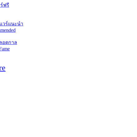
์ฟรี
แวร์แนะนำ
mended
ตลอดกาล
 Fame
re