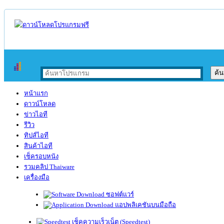
หน้าแรก
ดาวน์โหลด
ข่าวไอที
รีวิว
ทิปส์ไอที
สินค้าไอที
เช็ครอบหนัง
รวมคลิป Thaiware
เครื่องมือ
ซอฟต์แวร์
แอปพลิเคชันบนมือถือ
เช็คความเร็วเน็ต (Speedtest)