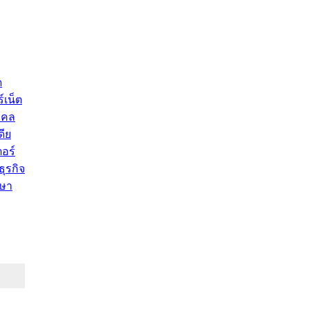
ด
์เน็ต
คคล
ดีย
อร์
ุรกิจ
ษา