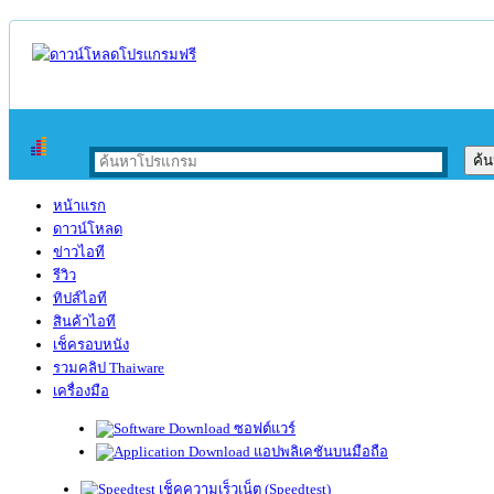
หน้าแรก
ดาวน์โหลด
ข่าวไอที
รีวิว
ทิปส์ไอที
สินค้าไอที
เช็ครอบหนัง
รวมคลิป Thaiware
เครื่องมือ
ซอฟต์แวร์
แอปพลิเคชันบนมือถือ
เช็คความเร็วเน็ต (Speedtest)