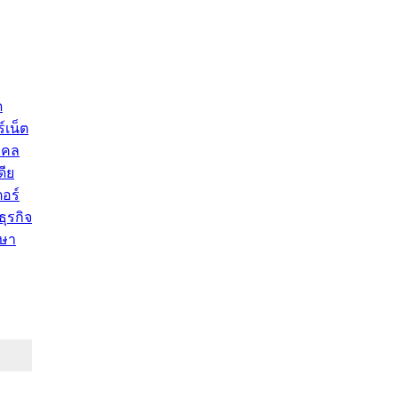
ด
์เน็ต
คคล
ดีย
อร์
ุรกิจ
ษา