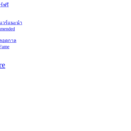
์ฟรี
แวร์แนะนำ
mended
ตลอดกาล
 Fame
re