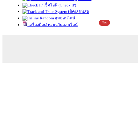
เช็คไอพี (Check IP)
เช็คเลขพัสดุ
สุ่มออนไลน์
New
เครื่องมือคำนวณวันออนไลน์