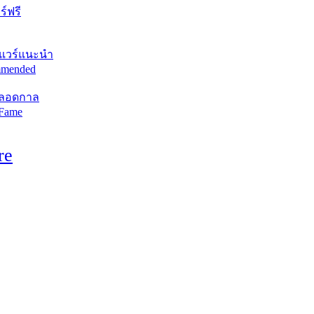
์ฟรี
แวร์แนะนำ
mended
ตลอดกาล
 Fame
re