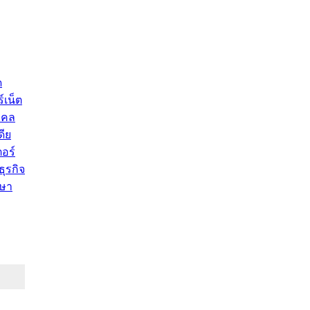
ด
์เน็ต
คคล
ดีย
อร์
ุรกิจ
ษา