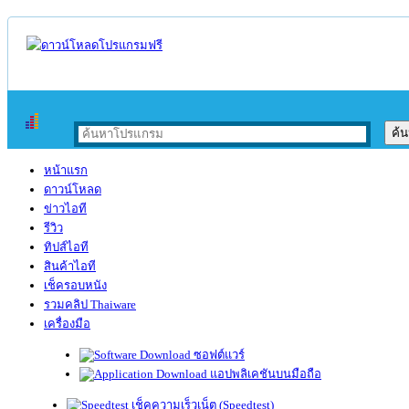
หน้าแรก
ดาวน์โหลด
ข่าวไอที
รีวิว
ทิปส์ไอที
สินค้าไอที
เช็ครอบหนัง
รวมคลิป Thaiware
เครื่องมือ
ซอฟต์แวร์
แอปพลิเคชันบนมือถือ
เช็คความเร็วเน็ต (Speedtest)