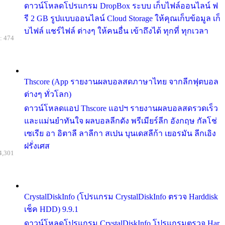
ดาวน์โหลดโปรแกรม DropBox ระบบ เก็บไฟล์ออนไลน์ ฟ
รี 2 GB รูปแบบออนไลน์ Cloud Storage ให้คุณเก็บข้อมูล เก็
บไฟล์ แชร์ไฟล์ ต่างๆ ให้คนอื่น เข้าถึงได้ ทุกที่ ทุกเวลา
: 474
Thscore (App รายงานผลบอลสดภาษาไทย จากลีกฟุตบอล
ต่างๆ ทั่วโลก)
ดาวน์โหลดแอป Thscore แอปฯ รายงานผลบอลสดรวดเร็ว
และแม่นยำทันใจ ผลบอลลีกดัง พรีเมียร์ลีก อังกฤษ กัลโช่
เซเรีย อา อิตาลี ลาลีกา สเปน บุนเดสลีก้า เยอรมัน ลีกเอิง
ฝรั่งเศส
4,301
CrystalDiskInfo (โปรแกรม CrystalDiskInfo ตรวจ Harddisk
เช็ค HDD) 9.9.1
ดาวน์โหลดโปรแกรม CrystalDiskInfo โปรแกรมตรวจ Har