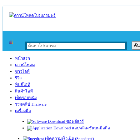
หน้าแรก
ดาวน์โหลด
ข่าวไอที
รีวิว
ทิปส์ไอที
สินค้าไอที
เช็ครอบหนัง
รวมคลิป Thaiware
เครื่องมือ
ซอฟต์แวร์
แอปพลิเคชันบนมือถือ
เช็คความเร็วเน็ต (Speedtest)