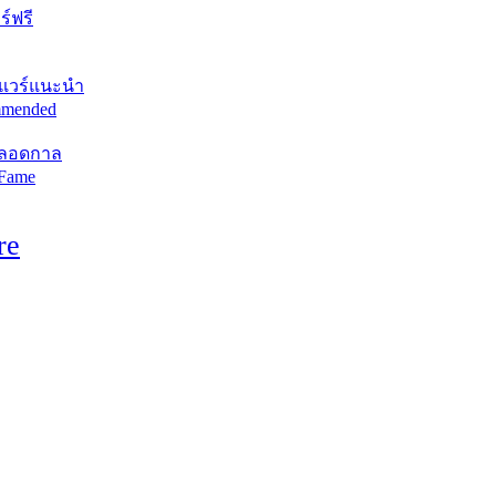
์ฟรี
แวร์แนะนำ
mended
ตลอดกาล
 Fame
re