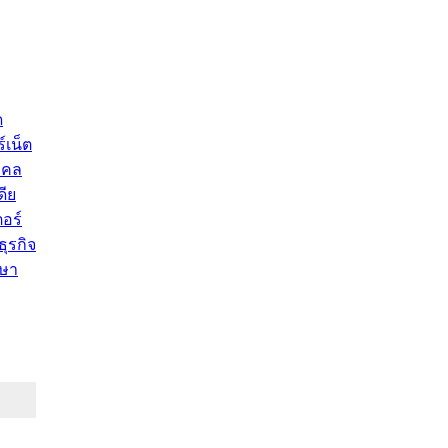
ด
์เน็ต
คคล
ดีย
อร์
ุรกิจ
ษา