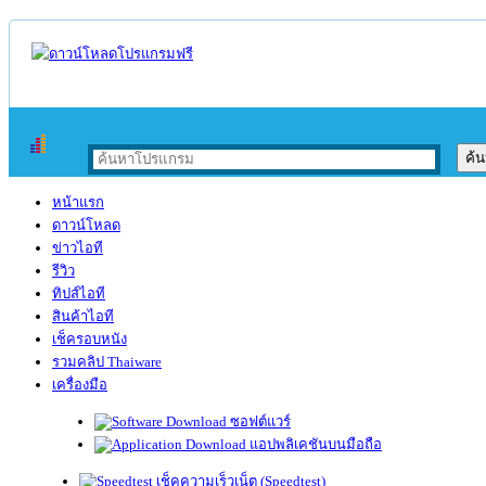
หน้าแรก
ดาวน์โหลด
ข่าวไอที
รีวิว
ทิปส์ไอที
สินค้าไอที
เช็ครอบหนัง
รวมคลิป Thaiware
เครื่องมือ
ซอฟต์แวร์
แอปพลิเคชันบนมือถือ
เช็คความเร็วเน็ต (Speedtest)