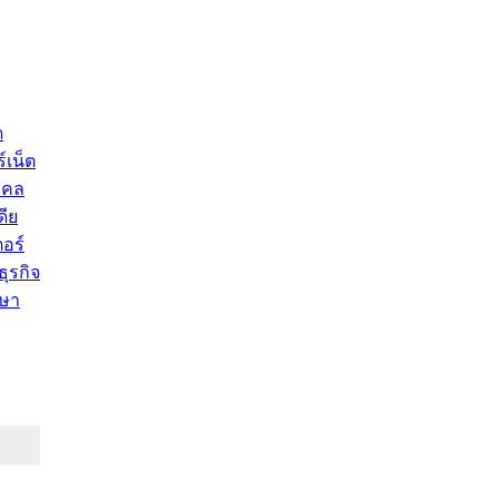
ด
์เน็ต
คคล
ดีย
อร์
ุรกิจ
ษา