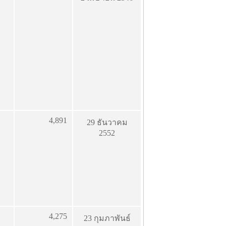
4,891
29 ธันวาคม
2552
4,275
23 กุมภาพันธ์