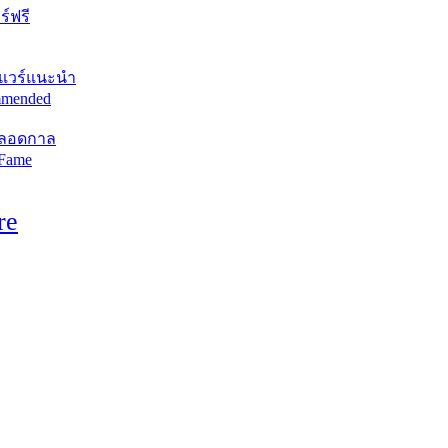
์ฟรี
แวร์แนะนำ
mended
ตลอดกาล
 Fame
re