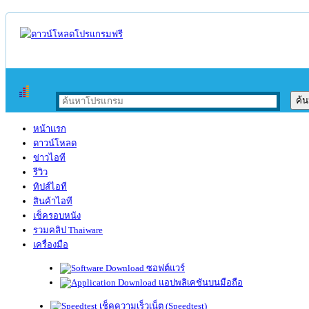
หน้าแรก
ดาวน์โหลด
ข่าวไอที
รีวิว
ทิปส์ไอที
สินค้าไอที
เช็ครอบหนัง
รวมคลิป Thaiware
เครื่องมือ
ซอฟต์แวร์
แอปพลิเคชันบนมือถือ
เช็คความเร็วเน็ต (Speedtest)