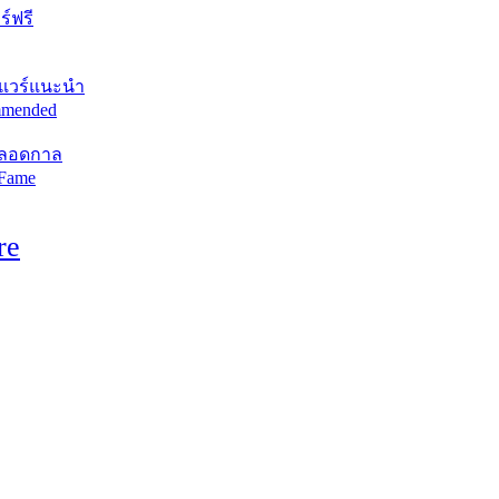
์ฟรี
แวร์แนะนำ
mended
ตลอดกาล
 Fame
re