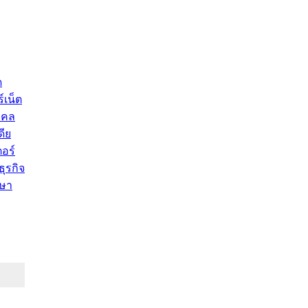
ด
์เน็ต
คคล
ดีย
อร์
ุรกิจ
ษา