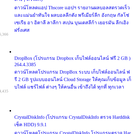
ดาวน์โหลดแอป Thscore แอปฯ รายงานผลบอลสดรวดเร็ว
และแม่นยำทันใจ ผลบอลลีกดัง พรีเมียร์ลีก อังกฤษ กัลโช่
เซเรีย อา อิตาลี ลาลีกา สเปน บุนเดสลีก้า เยอรมัน ลีกเอิง
ฝรั่งเศส
6,366
DropBox (โปรแกรม Dropbox เก็บไฟล์ออนไลน์ ฟรี 2 GB )
264.4.3385
ดาวน์โหลดโปรแกรม DropBox ระบบ เก็บไฟล์ออนไลน์ ฟ
รี 2 GB รูปแบบออนไลน์ Cloud Storage ให้คุณเก็บข้อมูล เก็
บไฟล์ แชร์ไฟล์ ต่างๆ ให้คนอื่น เข้าถึงได้ ทุกที่ ทุกเวลา
4,435
CrystalDiskInfo (โปรแกรม CrystalDiskInfo ตรวจ Harddisk
เช็ค HDD) 9.9.1
ดาวน์โหลดโปรแกรม CrystalDiskInfo โปรแกรมตรวจ Har