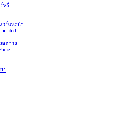
์ฟรี
แวร์แนะนำ
mended
ตลอดกาล
 Fame
re