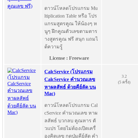
ดาวน์โหลดโปรแกรม Mu
ltiplication Table หรือ โปร
แกรมสูตรคูณ ให้น้องๆ ห
นูๆ ฝึกคูณตัวเลขตามตาร
างสูตรคูณ ฟรี สนุก แถมไ
ด้ความรู้
License : Freeware
CalcService (โปรแกรม
3.2
CalcService คำนวณเลข
(5 ครั้ง)
หาผลลัพธ์ ด้วยคีย์ลัด บน
Mac)
ดาวน์โหลดโปรแกรม Cal
cService คำนวณเลข หาผ
ลลัพธ์ บวกลบ คูณหาร ตั
วแปร โดยไม่ต้องเปิดเครื่
องคิดเลข กดปุ่มคีย์ลัด คำ