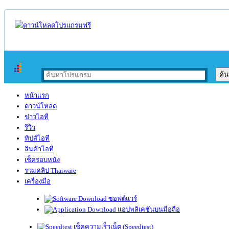
หน้าแรก
ดาวน์โหลด
ข่าวไอที
รีวิว
ทิปส์ไอที
สินค้าไอที
เช็ครอบหนัง
รวมคลิป Thaiware
เครื่องมือ
ซอฟต์แวร์
แอปพลิเคชันบนมือถือ
เช็คความเร็วเน็ต (Speedtest)