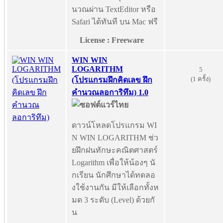
นวณผ่าน TextEditor หรือ
Safari ได้ทันที บน Mac ฟรี
License : Freeware
WIN WIN
LOGARITHM
5
(1 ครั้ง)
(โปรแกรมฝึกคิดเลข ฝึก
คำนวณลอการิทึม) 1.0
ดาวน์โหลดโปรแกรม WI
N WIN LOGARITHM ช่ว
ยฝึกฝนทักษะคณิตศาสตร์
Logarithm เพื่อให้น้องๆ นั
กเรียน นักศึกษาได้ทดลอ
งใช้งานกัน มีให้เลือกทั้งห
มด 3 ระดับ (Level) ด้วยกั
น