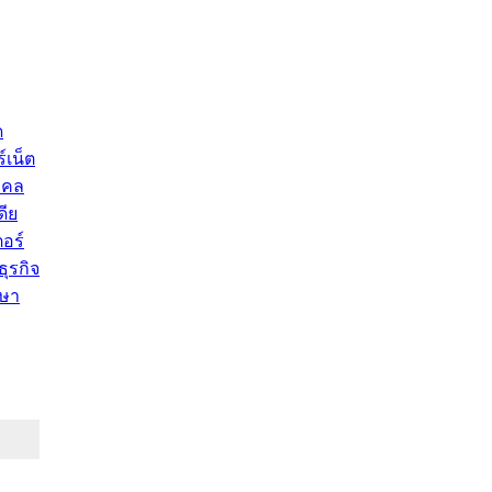
ด
์เน็ต
คคล
ดีย
อร์
ุรกิจ
ษา