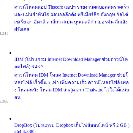
ดาวน์โหลดแอป Thscore แอปฯ รายงานผลบอลสดรวดเร็ว
และแม่นยำทันใจ ผลบอลลีกดัง พรีเมียร์ลีก อังกฤษ กัลโช่
เซเรีย อา อิตาลี ลาลีกา สเปน บุนเดสลีก้า เยอรมัน ลีกเอิง
ฝรั่งเศส
4,241
IDM (โปรแกรม Internet Download Manager ช่วยดาวน์โห
ลดไฟล์) 6.43.7
ดาวน์โหลด IDM โหลด Internet Download Manager ช่วยโ
หลดไฟล์ เร็วขึ้น 5 เท่า เพิ่มความเร็ว ดาวน์โหลดไฟล์ เพล
ง โหลดหนัง โหลด IDM ล่าสุด จาก Thaiware ไว้ใจได้แน่น
อน
6,366
DropBox (โปรแกรม Dropbox เก็บไฟล์ออนไลน์ ฟรี 2 GB )
264.4.3385