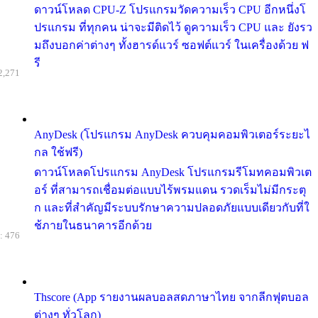
ดาวน์โหลด CPU-Z โปรแกรมวัดความเร็ว CPU อีกหนึ่งโ
ปรแกรม ที่ทุกคน น่าจะมีติดไว้ ดูความเร็ว CPU และ ยังรว
มถึงบอกค่าต่างๆ ทั้งฮารด์แวร์ ซอฟต์แวร์ ในเครื่องด้วย ฟ
รี
2,271
AnyDesk (โปรแกรม AnyDesk ควบคุมคอมพิวเตอร์ระยะไ
กล ใช้ฟรี)
ดาวน์โหลดโปรแกรม AnyDesk โปรแกรมรีโมทคอมพิวเต
อร์ ที่สามารถเชื่อมต่อแบบไร้พรมแดน รวดเร็มไม่มีกระตุ
ก และที่สำคัญมีระบบรักษาความปลอดภัยแบบเดียวกับที่ใ
ช้ภายในธนาคารอีกด้วย
: 476
Thscore (App รายงานผลบอลสดภาษาไทย จากลีกฟุตบอล
ต่างๆ ทั่วโลก)