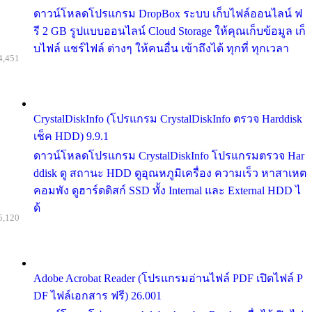
ดาวน์โหลดโปรแกรม DropBox ระบบ เก็บไฟล์ออนไลน์ ฟ
รี 2 GB รูปแบบออนไลน์ Cloud Storage ให้คุณเก็บข้อมูล เก็
บไฟล์ แชร์ไฟล์ ต่างๆ ให้คนอื่น เข้าถึงได้ ทุกที่ ทุกเวลา
4,451
CrystalDiskInfo (โปรแกรม CrystalDiskInfo ตรวจ Harddisk
เช็ค HDD) 9.9.1
ดาวน์โหลดโปรแกรม CrystalDiskInfo โปรแกรมตรวจ Har
ddisk ดู สถานะ HDD ดูอุณหภูมิเครื่อง ความเร็ว หาสาเหต
คอมพัง ดูฮาร์ดดิสก์ SSD ทั้ง Internal และ External HDD ไ
ด้
5,120
Adobe Acrobat Reader (โปรแกรมอ่านไฟล์ PDF เปิดไฟล์ P
DF ไฟล์เอกสาร ฟรี) 26.001