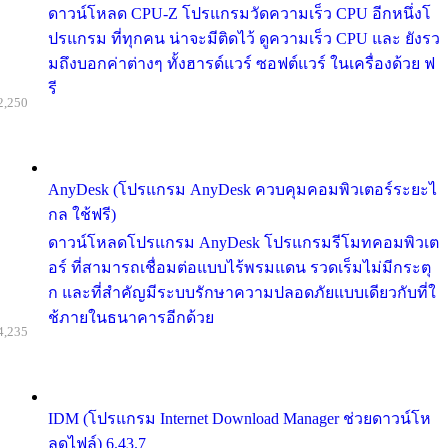
ดาวน์โหลด CPU-Z โปรแกรมวัดความเร็ว CPU อีกหนึ่งโ
ปรแกรม ที่ทุกคน น่าจะมีติดไว้ ดูความเร็ว CPU และ ยังรว
มถึงบอกค่าต่างๆ ทั้งฮารด์แวร์ ซอฟต์แวร์ ในเครื่องด้วย ฟ
รี
2,250
AnyDesk (โปรแกรม AnyDesk ควบคุมคอมพิวเตอร์ระยะไ
กล ใช้ฟรี)
ดาวน์โหลดโปรแกรม AnyDesk โปรแกรมรีโมทคอมพิวเต
อร์ ที่สามารถเชื่อมต่อแบบไร้พรมแดน รวดเร็มไม่มีกระตุ
ก และที่สำคัญมีระบบรักษาความปลอดภัยแบบเดียวกับที่ใ
ช้ภายในธนาคารอีกด้วย
4,235
IDM (โปรแกรม Internet Download Manager ช่วยดาวน์โห
ลดไฟล์) 6.43.7