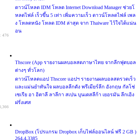
ดาวน์โหลด IDM โหลด Internet Download Manager ช่วยโ
หลดไฟล์ เร็วขึ้น 5 เท่า เพิ่มความเร็ว ดาวน์โหลดไฟล์ เพล
ง โหลดหนัง โหลด IDM ล่าสุด จาก Thaiware ไว้ใจได้แน่น
อน
: 476
Thscore (App รายงานผลบอลสดภาษาไทย จากลีกฟุตบอล
ต่างๆ ทั่วโลก)
ดาวน์โหลดแอป Thscore แอปฯ รายงานผลบอลสดรวดเร็ว
และแม่นยำทันใจ ผลบอลลีกดัง พรีเมียร์ลีก อังกฤษ กัลโช่
เซเรีย อา อิตาลี ลาลีกา สเปน บุนเดสลีก้า เยอรมัน ลีกเอิง
ฝรั่งเศส
6,366
DropBox (โปรแกรม Dropbox เก็บไฟล์ออนไลน์ ฟรี 2 GB )
264.4.3385