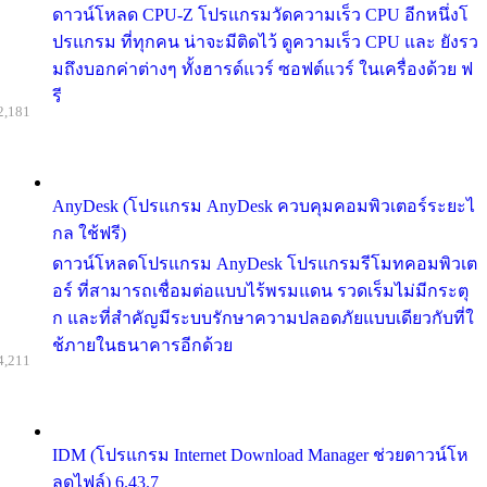
ดาวน์โหลด CPU-Z โปรแกรมวัดความเร็ว CPU อีกหนึ่งโ
ปรแกรม ที่ทุกคน น่าจะมีติดไว้ ดูความเร็ว CPU และ ยังรว
มถึงบอกค่าต่างๆ ทั้งฮารด์แวร์ ซอฟต์แวร์ ในเครื่องด้วย ฟ
รี
2,181
AnyDesk (โปรแกรม AnyDesk ควบคุมคอมพิวเตอร์ระยะไ
กล ใช้ฟรี)
ดาวน์โหลดโปรแกรม AnyDesk โปรแกรมรีโมทคอมพิวเต
อร์ ที่สามารถเชื่อมต่อแบบไร้พรมแดน รวดเร็มไม่มีกระตุ
ก และที่สำคัญมีระบบรักษาความปลอดภัยแบบเดียวกับที่ใ
ช้ภายในธนาคารอีกด้วย
4,211
IDM (โปรแกรม Internet Download Manager ช่วยดาวน์โห
ลดไฟล์) 6.43.7