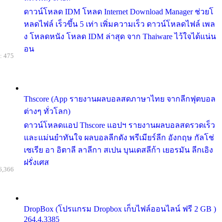
ดาวน์โหลด IDM โหลด Internet Download Manager ช่วยโ
หลดไฟล์ เร็วขึ้น 5 เท่า เพิ่มความเร็ว ดาวน์โหลดไฟล์ เพล
ง โหลดหนัง โหลด IDM ล่าสุด จาก Thaiware ไว้ใจได้แน่น
อน
: 475
Thscore (App รายงานผลบอลสดภาษาไทย จากลีกฟุตบอล
ต่างๆ ทั่วโลก)
ดาวน์โหลดแอป Thscore แอปฯ รายงานผลบอลสดรวดเร็ว
และแม่นยำทันใจ ผลบอลลีกดัง พรีเมียร์ลีก อังกฤษ กัลโช่
เซเรีย อา อิตาลี ลาลีกา สเปน บุนเดสลีก้า เยอรมัน ลีกเอิง
ฝรั่งเศส
6,366
DropBox (โปรแกรม Dropbox เก็บไฟล์ออนไลน์ ฟรี 2 GB )
264.4.3385