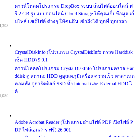
ดาวน์โหลดโปรแกรม DropBox ระบบ เก็บไฟล์ออนไลน์ ฟ
รี 2 GB รูปแบบออนไลน์ Cloud Storage ให้คุณเก็บข้อมูล เก็
บไฟล์ แชร์ไฟล์ ต่างๆ ให้คนอื่น เข้าถึงได้ ทุกที่ ทุกเวลา
4,393
CrystalDiskInfo (โปรแกรม CrystalDiskInfo ตรวจ Harddisk
เช็ค HDD) 9.9.1
ดาวน์โหลดโปรแกรม CrystalDiskInfo โปรแกรมตรวจ Har
ddisk ดู สถานะ HDD ดูอุณหภูมิเครื่อง ความเร็ว หาสาเหต
คอมพัง ดูฮาร์ดดิสก์ SSD ทั้ง Internal และ External HDD ไ
ด้
5,089
Adobe Acrobat Reader (โปรแกรมอ่านไฟล์ PDF เปิดไฟล์ P
DF ไฟล์เอกสาร ฟรี) 26.001