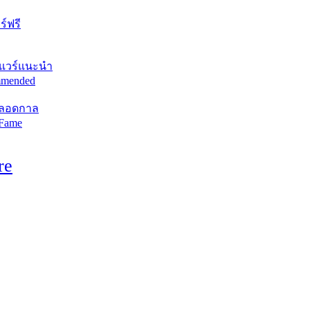
์ฟรี
แวร์แนะนำ
mended
ตลอดกาล
 Fame
re