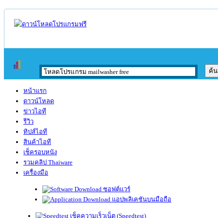
หน้าแรก
ดาวน์โหลด
ข่าวไอที
รีวิว
ทิปส์ไอที
สินค้าไอที
เช็ครอบหนัง
รวมคลิป Thaiware
เครื่องมือ
ซอฟต์แวร์
แอปพลิเคชันบนมือถือ
เช็คความเร็วเน็ต (Speedtest)