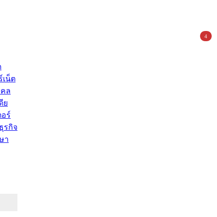
4
ด
์เน็ต
คคล
ดีย
อร์
ุรกิจ
ษา