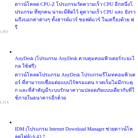
ดาวน์โหลด CPU-Z โปรแกรมวัดความเร็ว CPU อีกหนึ่งโ
ปรแกรม ที่ทุกคน น่าจะมีติดไว้ ดูความเร็ว CPU และ ยังรว
มถึงบอกค่าต่างๆ ทั้งฮารด์แวร์ ซอฟต์แวร์ ในเครื่องด้วย ฟ
รี
2,491
AnyDesk (โปรแกรม AnyDesk ควบคุมคอมพิวเตอร์ระยะไ
กล ใช้ฟรี)
ดาวน์โหลดโปรแกรม AnyDesk โปรแกรมรีโมทคอมพิวเต
อร์ ที่สามารถเชื่อมต่อแบบไร้พรมแดน รวดเร็มไม่มีกระตุ
ก และที่สำคัญมีระบบรักษาความปลอดภัยแบบเดียวกับที่ใ
ช้ภายในธนาคารอีกด้วย
4,314
IDM (โปรแกรม Internet Download Manager ช่วยดาวน์โห
ลดไฟล์) 6.43.7