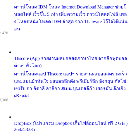
ดาวน์โหลด IDM โหลด Internet Download Manager ช่วยโ
หลดไฟล์ เร็วขึ้น 5 เท่า เพิ่มความเร็ว ดาวน์โหลดไฟล์ เพล
ง โหลดหนัง โหลด IDM ล่าสุด จาก Thaiware ไว้ใจได้แน่น
อน
: 476
Thscore (App รายงานผลบอลสดภาษาไทย จากลีกฟุตบอล
ต่างๆ ทั่วโลก)
ดาวน์โหลดแอป Thscore แอปฯ รายงานผลบอลสดรวดเร็ว
และแม่นยำทันใจ ผลบอลลีกดัง พรีเมียร์ลีก อังกฤษ กัลโช่
เซเรีย อา อิตาลี ลาลีกา สเปน บุนเดสลีก้า เยอรมัน ลีกเอิง
ฝรั่งเศส
6,366
DropBox (โปรแกรม Dropbox เก็บไฟล์ออนไลน์ ฟรี 2 GB )
264.4.3385