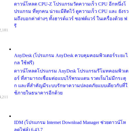
ดาวน์โหลด CPU-Z โปรแกรมวัดความเร็ว CPU อีกหนึ่งโ
ปรแกรม ที่ทุกคน น่าจะมีติดไว้ ดูความเร็ว CPU และ ยังรว
มถึงบอกค่าต่างๆ ทั้งฮารด์แวร์ ซอฟต์แวร์ ในเครื่องด้วย ฟ
รี
2,181
AnyDesk (โปรแกรม AnyDesk ควบคุมคอมพิวเตอร์ระยะไ
กล ใช้ฟรี)
ดาวน์โหลดโปรแกรม AnyDesk โปรแกรมรีโมทคอมพิวเต
อร์ ที่สามารถเชื่อมต่อแบบไร้พรมแดน รวดเร็มไม่มีกระตุ
ก และที่สำคัญมีระบบรักษาความปลอดภัยแบบเดียวกับที่ใ
ช้ภายในธนาคารอีกด้วย
4,211
IDM (โปรแกรม Internet Download Manager ช่วยดาวน์โห
ลดไฟล์) 6.43.7