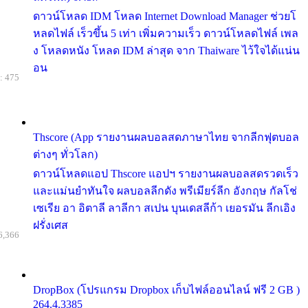
ดาวน์โหลด IDM โหลด Internet Download Manager ช่วยโ
หลดไฟล์ เร็วขึ้น 5 เท่า เพิ่มความเร็ว ดาวน์โหลดไฟล์ เพล
ง โหลดหนัง โหลด IDM ล่าสุด จาก Thaiware ไว้ใจได้แน่น
อน
: 475
Thscore (App รายงานผลบอลสดภาษาไทย จากลีกฟุตบอล
ต่างๆ ทั่วโลก)
ดาวน์โหลดแอป Thscore แอปฯ รายงานผลบอลสดรวดเร็ว
และแม่นยำทันใจ ผลบอลลีกดัง พรีเมียร์ลีก อังกฤษ กัลโช่
เซเรีย อา อิตาลี ลาลีกา สเปน บุนเดสลีก้า เยอรมัน ลีกเอิง
ฝรั่งเศส
6,366
DropBox (โปรแกรม Dropbox เก็บไฟล์ออนไลน์ ฟรี 2 GB )
264.4.3385