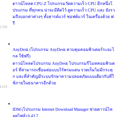
ดาวน์โหลด CPU-Z โปรแกรมวัดความเร็ว CPU อีกหนึ่งโ
ปรแกรม ที่ทุกคน น่าจะมีติดไว้ ดูความเร็ว CPU และ ยังรว
มถึงบอกค่าต่างๆ ทั้งฮารด์แวร์ ซอฟต์แวร์ ในเครื่องด้วย ฟ
รี
2,250
AnyDesk (โปรแกรม AnyDesk ควบคุมคอมพิวเตอร์ระยะไ
กล ใช้ฟรี)
ดาวน์โหลดโปรแกรม AnyDesk โปรแกรมรีโมทคอมพิวเต
อร์ ที่สามารถเชื่อมต่อแบบไร้พรมแดน รวดเร็มไม่มีกระตุ
ก และที่สำคัญมีระบบรักษาความปลอดภัยแบบเดียวกับที่ใ
ช้ภายในธนาคารอีกด้วย
4,235
IDM (โปรแกรม Internet Download Manager ช่วยดาวน์โห
ลดไฟล์) 6.43.7