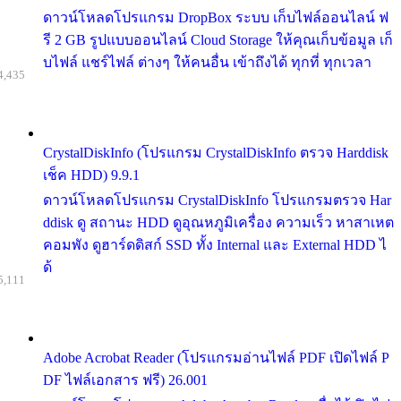
ดาวน์โหลดโปรแกรม DropBox ระบบ เก็บไฟล์ออนไลน์ ฟ
รี 2 GB รูปแบบออนไลน์ Cloud Storage ให้คุณเก็บข้อมูล เก็
บไฟล์ แชร์ไฟล์ ต่างๆ ให้คนอื่น เข้าถึงได้ ทุกที่ ทุกเวลา
4,435
CrystalDiskInfo (โปรแกรม CrystalDiskInfo ตรวจ Harddisk
เช็ค HDD) 9.9.1
ดาวน์โหลดโปรแกรม CrystalDiskInfo โปรแกรมตรวจ Har
ddisk ดู สถานะ HDD ดูอุณหภูมิเครื่อง ความเร็ว หาสาเหต
คอมพัง ดูฮาร์ดดิสก์ SSD ทั้ง Internal และ External HDD ไ
ด้
5,111
Adobe Acrobat Reader (โปรแกรมอ่านไฟล์ PDF เปิดไฟล์ P
DF ไฟล์เอกสาร ฟรี) 26.001