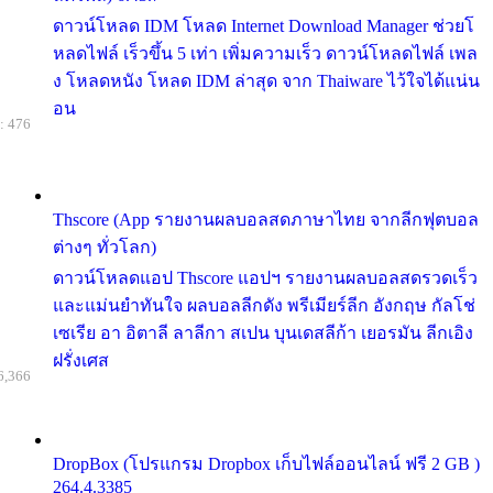
ดาวน์โหลด IDM โหลด Internet Download Manager ช่วยโ
หลดไฟล์ เร็วขึ้น 5 เท่า เพิ่มความเร็ว ดาวน์โหลดไฟล์ เพล
ง โหลดหนัง โหลด IDM ล่าสุด จาก Thaiware ไว้ใจได้แน่น
อน
: 476
Thscore (App รายงานผลบอลสดภาษาไทย จากลีกฟุตบอล
ต่างๆ ทั่วโลก)
ดาวน์โหลดแอป Thscore แอปฯ รายงานผลบอลสดรวดเร็ว
และแม่นยำทันใจ ผลบอลลีกดัง พรีเมียร์ลีก อังกฤษ กัลโช่
เซเรีย อา อิตาลี ลาลีกา สเปน บุนเดสลีก้า เยอรมัน ลีกเอิง
ฝรั่งเศส
6,366
DropBox (โปรแกรม Dropbox เก็บไฟล์ออนไลน์ ฟรี 2 GB )
264.4.3385