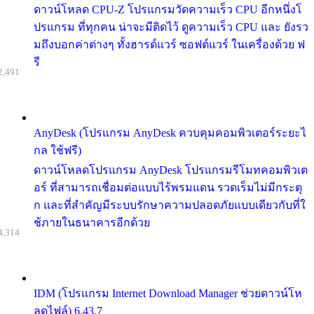
ดาวน์โหลด CPU-Z โปรแกรมวัดความเร็ว CPU อีกหนึ่งโ
ปรแกรม ที่ทุกคน น่าจะมีติดไว้ ดูความเร็ว CPU และ ยังรว
มถึงบอกค่าต่างๆ ทั้งฮารด์แวร์ ซอฟต์แวร์ ในเครื่องด้วย ฟ
รี
2,491
AnyDesk (โปรแกรม AnyDesk ควบคุมคอมพิวเตอร์ระยะไ
กล ใช้ฟรี)
ดาวน์โหลดโปรแกรม AnyDesk โปรแกรมรีโมทคอมพิวเต
อร์ ที่สามารถเชื่อมต่อแบบไร้พรมแดน รวดเร็มไม่มีกระตุ
ก และที่สำคัญมีระบบรักษาความปลอดภัยแบบเดียวกับที่ใ
ช้ภายในธนาคารอีกด้วย
4,314
IDM (โปรแกรม Internet Download Manager ช่วยดาวน์โห
ลดไฟล์) 6.43.7