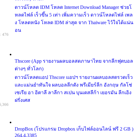
ดาวน์โหลด IDM โหลด Internet Download Manager ช่วยโ
หลดไฟล์ เร็วขึ้น 5 เท่า เพิ่มความเร็ว ดาวน์โหลดไฟล์ เพล
ง โหลดหนัง โหลด IDM ล่าสุด จาก Thaiware ไว้ใจได้แน่น
อน
: 476
Thscore (App รายงานผลบอลสดภาษาไทย จากลีกฟุตบอล
ต่างๆ ทั่วโลก)
ดาวน์โหลดแอป Thscore แอปฯ รายงานผลบอลสดรวดเร็ว
และแม่นยำทันใจ ผลบอลลีกดัง พรีเมียร์ลีก อังกฤษ กัลโช่
เซเรีย อา อิตาลี ลาลีกา สเปน บุนเดสลีก้า เยอรมัน ลีกเอิง
ฝรั่งเศส
6,366
DropBox (โปรแกรม Dropbox เก็บไฟล์ออนไลน์ ฟรี 2 GB )
264.4.3385