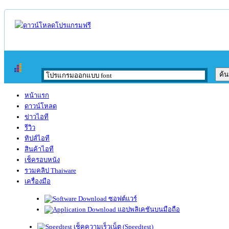
หน้าแรก
ดาวน์โหลด
ข่าวไอที
รีวิว
ทิปส์ไอที
สินค้าไอที
เช็ครอบหนัง
รวมคลิป Thaiware
เครื่องมือ
ซอฟต์แวร์
แอปพลิเคชันบนมือถือ
เช็คความเร็วเน็ต (Speedtest)