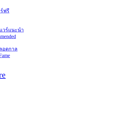
์ฟรี
แวร์แนะนำ
mended
ตลอดกาล
 Fame
re