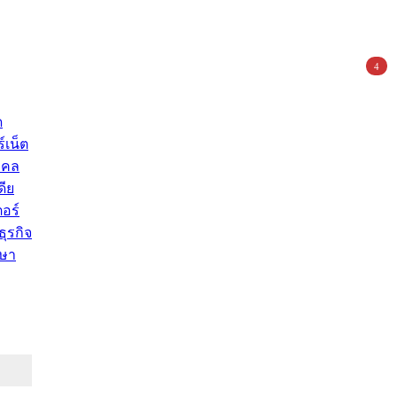
4
ด
์เน็ต
คคล
ดีย
อร์
ุรกิจ
ษา