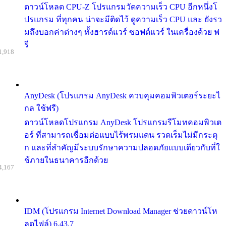
ดาวน์โหลด CPU-Z โปรแกรมวัดความเร็ว CPU อีกหนึ่งโ
ปรแกรม ที่ทุกคน น่าจะมีติดไว้ ดูความเร็ว CPU และ ยังรว
มถึงบอกค่าต่างๆ ทั้งฮารด์แวร์ ซอฟต์แวร์ ในเครื่องด้วย ฟ
รี
1,918
AnyDesk (โปรแกรม AnyDesk ควบคุมคอมพิวเตอร์ระยะไ
กล ใช้ฟรี)
ดาวน์โหลดโปรแกรม AnyDesk โปรแกรมรีโมทคอมพิวเต
อร์ ที่สามารถเชื่อมต่อแบบไร้พรมแดน รวดเร็มไม่มีกระตุ
ก และที่สำคัญมีระบบรักษาความปลอดภัยแบบเดียวกับที่ใ
ช้ภายในธนาคารอีกด้วย
4,167
IDM (โปรแกรม Internet Download Manager ช่วยดาวน์โห
ลดไฟล์) 6.43.7