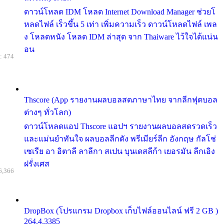
ดาวน์โหลด IDM โหลด Internet Download Manager ช่วยโ
หลดไฟล์ เร็วขึ้น 5 เท่า เพิ่มความเร็ว ดาวน์โหลดไฟล์ เพล
ง โหลดหนัง โหลด IDM ล่าสุด จาก Thaiware ไว้ใจได้แน่น
อน
: 474
Thscore (App รายงานผลบอลสดภาษาไทย จากลีกฟุตบอล
ต่างๆ ทั่วโลก)
ดาวน์โหลดแอป Thscore แอปฯ รายงานผลบอลสดรวดเร็ว
และแม่นยำทันใจ ผลบอลลีกดัง พรีเมียร์ลีก อังกฤษ กัลโช่
เซเรีย อา อิตาลี ลาลีกา สเปน บุนเดสลีก้า เยอรมัน ลีกเอิง
ฝรั่งเศส
6,366
DropBox (โปรแกรม Dropbox เก็บไฟล์ออนไลน์ ฟรี 2 GB )
264.4.3385