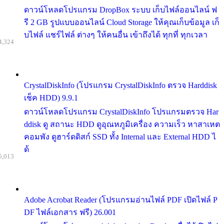
ดาวน์โหลดโปรแกรม DropBox ระบบ เก็บไฟล์ออนไลน์ ฟ
รี 2 GB รูปแบบออนไลน์ Cloud Storage ให้คุณเก็บข้อมูล เก็
บไฟล์ แชร์ไฟล์ ต่างๆ ให้คนอื่น เข้าถึงได้ ทุกที่ ทุกเวลา
4,324
CrystalDiskInfo (โปรแกรม CrystalDiskInfo ตรวจ Harddisk
เช็ค HDD) 9.9.1
ดาวน์โหลดโปรแกรม CrystalDiskInfo โปรแกรมตรวจ Har
ddisk ดู สถานะ HDD ดูอุณหภูมิเครื่อง ความเร็ว หาสาเหต
คอมพัง ดูฮาร์ดดิสก์ SSD ทั้ง Internal และ External HDD ไ
ด้
5,013
Adobe Acrobat Reader (โปรแกรมอ่านไฟล์ PDF เปิดไฟล์ P
DF ไฟล์เอกสาร ฟรี) 26.001