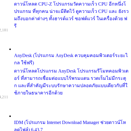
ดาวน์โหลด CPU-Z โปรแกรมวัดความเร็ว CPU อีกหนึ่งโ
ปรแกรม ที่ทุกคน น่าจะมีติดไว้ ดูความเร็ว CPU และ ยังรว
มถึงบอกค่าต่างๆ ทั้งฮารด์แวร์ ซอฟต์แวร์ ในเครื่องด้วย ฟ
รี
2,181
AnyDesk (โปรแกรม AnyDesk ควบคุมคอมพิวเตอร์ระยะไ
กล ใช้ฟรี)
ดาวน์โหลดโปรแกรม AnyDesk โปรแกรมรีโมทคอมพิวเต
อร์ ที่สามารถเชื่อมต่อแบบไร้พรมแดน รวดเร็มไม่มีกระตุ
ก และที่สำคัญมีระบบรักษาความปลอดภัยแบบเดียวกับที่ใ
ช้ภายในธนาคารอีกด้วย
4,211
IDM (โปรแกรม Internet Download Manager ช่วยดาวน์โห
ลดไฟล์) 6.43.7