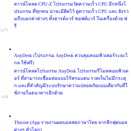
ดาวน์โหลด CPU-Z โปรแกรมวัดความเร็ว CPU อีกหนึ่งโ
ปรแกรม ที่ทุกคน น่าจะมีติดไว้ ดูความเร็ว CPU และ ยังรว
มถึงบอกค่าต่างๆ ทั้งฮารด์แวร์ ซอฟต์แวร์ ในเครื่องด้วย ฟ
รี
2,271
AnyDesk (โปรแกรม AnyDesk ควบคุมคอมพิวเตอร์ระยะไ
กล ใช้ฟรี)
ดาวน์โหลดโปรแกรม AnyDesk โปรแกรมรีโมทคอมพิวเต
อร์ ที่สามารถเชื่อมต่อแบบไร้พรมแดน รวดเร็มไม่มีกระตุ
ก และที่สำคัญมีระบบรักษาความปลอดภัยแบบเดียวกับที่ใ
ช้ภายในธนาคารอีกด้วย
: 476
Thscore (App รายงานผลบอลสดภาษาไทย จากลีกฟุตบอล
ต่างๆ ทั่วโลก)