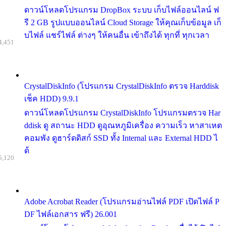
ดาวน์โหลดโปรแกรม DropBox ระบบ เก็บไฟล์ออนไลน์ ฟ
รี 2 GB รูปแบบออนไลน์ Cloud Storage ให้คุณเก็บข้อมูล เก็
บไฟล์ แชร์ไฟล์ ต่างๆ ให้คนอื่น เข้าถึงได้ ทุกที่ ทุกเวลา
4,451
CrystalDiskInfo (โปรแกรม CrystalDiskInfo ตรวจ Harddisk
เช็ค HDD) 9.9.1
ดาวน์โหลดโปรแกรม CrystalDiskInfo โปรแกรมตรวจ Har
ddisk ดู สถานะ HDD ดูอุณหภูมิเครื่อง ความเร็ว หาสาเหต
คอมพัง ดูฮาร์ดดิสก์ SSD ทั้ง Internal และ External HDD ไ
ด้
5,120
Adobe Acrobat Reader (โปรแกรมอ่านไฟล์ PDF เปิดไฟล์ P
DF ไฟล์เอกสาร ฟรี) 26.001