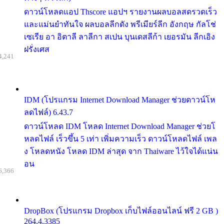
ดาวน์โหลดแอป Thscore แอปฯ รายงานผลบอลสดรวดเร็ว
และแม่นยำทันใจ ผลบอลลีกดัง พรีเมียร์ลีก อังกฤษ กัลโช่
เซเรีย อา อิตาลี ลาลีกา สเปน บุนเดสลีก้า เยอรมัน ลีกเอิง
ฝรั่งเศส
4,241
IDM (โปรแกรม Internet Download Manager ช่วยดาวน์โห
ลดไฟล์) 6.43.7
ดาวน์โหลด IDM โหลด Internet Download Manager ช่วยโ
หลดไฟล์ เร็วขึ้น 5 เท่า เพิ่มความเร็ว ดาวน์โหลดไฟล์ เพล
ง โหลดหนัง โหลด IDM ล่าสุด จาก Thaiware ไว้ใจได้แน่น
อน
6,366
DropBox (โปรแกรม Dropbox เก็บไฟล์ออนไลน์ ฟรี 2 GB )
264.4.3385