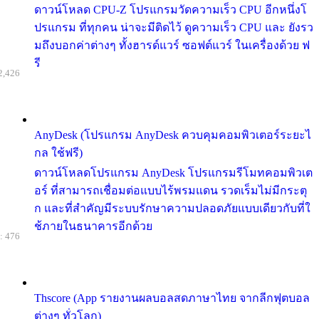
ดาวน์โหลด CPU-Z โปรแกรมวัดความเร็ว CPU อีกหนึ่งโ
ปรแกรม ที่ทุกคน น่าจะมีติดไว้ ดูความเร็ว CPU และ ยังรว
มถึงบอกค่าต่างๆ ทั้งฮารด์แวร์ ซอฟต์แวร์ ในเครื่องด้วย ฟ
รี
2,426
AnyDesk (โปรแกรม AnyDesk ควบคุมคอมพิวเตอร์ระยะไ
กล ใช้ฟรี)
ดาวน์โหลดโปรแกรม AnyDesk โปรแกรมรีโมทคอมพิวเต
อร์ ที่สามารถเชื่อมต่อแบบไร้พรมแดน รวดเร็มไม่มีกระตุ
ก และที่สำคัญมีระบบรักษาความปลอดภัยแบบเดียวกับที่ใ
ช้ภายในธนาคารอีกด้วย
: 476
Thscore (App รายงานผลบอลสดภาษาไทย จากลีกฟุตบอล
ต่างๆ ทั่วโลก)