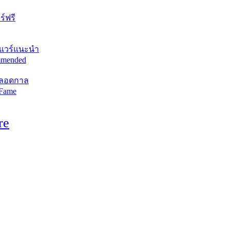
์ฟรี
แวร์แนะนำ
mended
ตลอดกาล
 Fame
re