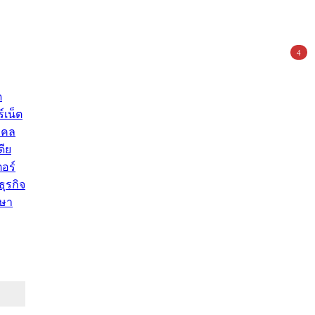
4
ด
์เน็ต
คคล
ดีย
อร์
ุรกิจ
ษา