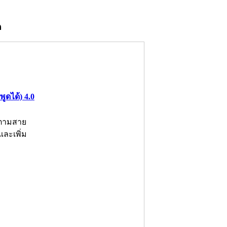
ด
ูดได้) 4.0
งตามสาย
และเพิ่ม