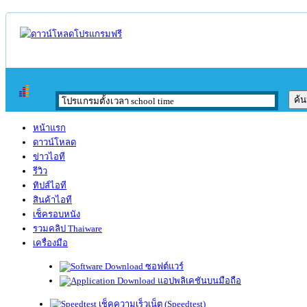
หน้าแรก
ดาวน์โหลด
ข่าวไอที
รีวิว
ทิปส์ไอที
สินค้าไอที
เช็ครอบหนัง
รวมคลิป Thaiware
เครื่องมือ
ซอฟต์แวร์
แอปพลิเคชันบนมือถือ
เช็คความเร็วเน็ต (Speedtest)