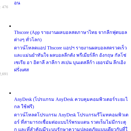
อน
: 476
Thscore (App รายงานผลบอลสดภาษาไทย จากลีกฟุตบอล
ต่างๆ ทั่วโลก)
ดาวน์โหลดแอป Thscore แอปฯ รายงานผลบอลสดรวดเร็ว
และแม่นยำทันใจ ผลบอลลีกดัง พรีเมียร์ลีก อังกฤษ กัลโช่
เซเรีย อา อิตาลี ลาลีกา สเปน บุนเดสลีก้า เยอรมัน ลีกเอิง
ฝรั่งเศส
2,691
AnyDesk (โปรแกรม AnyDesk ควบคุมคอมพิวเตอร์ระยะไ
กล ใช้ฟรี)
ดาวน์โหลดโปรแกรม AnyDesk โปรแกรมรีโมทคอมพิวเต
อร์ ที่สามารถเชื่อมต่อแบบไร้พรมแดน รวดเร็มไม่มีกระตุ
ก และที่สำคัญมีระบบรักษาความปลอดภัยแบบเดียวกับที่ใ