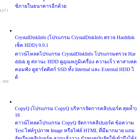
ช้ภายในธนาคารอีกด้วย
4,671
CrystalDiskInfo (โปรแกรม CrystalDiskInfo ตรวจ Harddisk
เช็ค HDD) 9.9.1
ดาวน์โหลดโปรแกรม CrystalDiskInfo โปรแกรมตรวจ Har
ddisk ดู สถานะ HDD ดูอุณหภูมิเครื่อง ความเร็ว หาสาเหต
คอมพัง ดูฮาร์ดดิสก์ SSD ทั้ง Internal และ External HDD ไ
ด้
: 498
CopyQ (โปรแกรม CopyQ บริหารจัดการคลิปบอร์ด สุดล้ำ)
16
ดาวน์โหลดโปรแกรม CopyQ จัดการคลิปบอร์ด ข้อความ
Text ไฟล์รูปภาพ Image หรือไฟล์ HTML ที่มีมากมาย แถม
จัดเรียงคลิปบอร์ด ลากแล้ววาง กำหนดปุ่มลัดให้เข้าถึงได้ง่