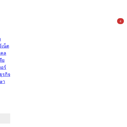
4
ด
์เน็ต
คคล
ดีย
อร์
ุรกิจ
ษา