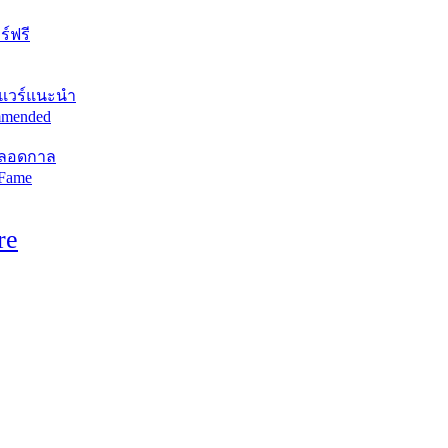
์ฟรี
แวร์แนะนำ
mended
ตลอดกาล
 Fame
re