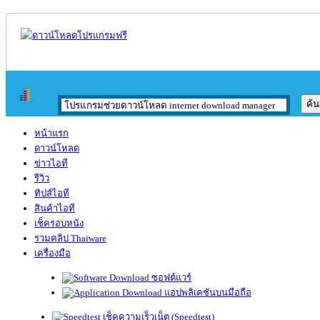
หน้าแรก
ดาวน์โหลด
ข่าวไอที
รีวิว
ทิปส์ไอที
สินค้าไอที
เช็ครอบหนัง
รวมคลิป Thaiware
เครื่องมือ
ซอฟต์แวร์
แอปพลิเคชันบนมือถือ
เช็คความเร็วเน็ต (Speedtest)