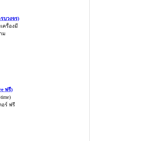
ครบวงจร)
ครื่องมี
วาม
 ฟรี)
time)
อร์ ฟรี