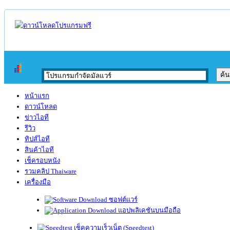
หน้าแรก
ดาวน์โหลด
ข่าวไอที
รีวิว
ทิปส์ไอที
สินค้าไอที
เช็ครอบหนัง
รวมคลิป Thaiware
เครื่องมือ
ซอฟต์แวร์
แอปพลิเคชันบนมือถือ
เช็คความเร็วเน็ต (Speedtest)