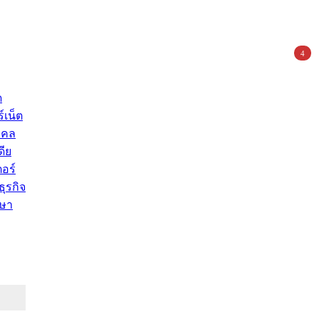
4
ด
์เน็ต
คคล
ดีย
อร์
ุรกิจ
ษา