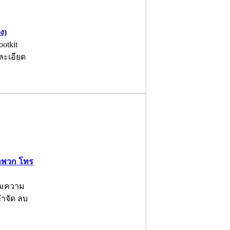
ง)
otkit
ละเอียด
ากพวก โทร
ริมความ
ำจัด ลบ