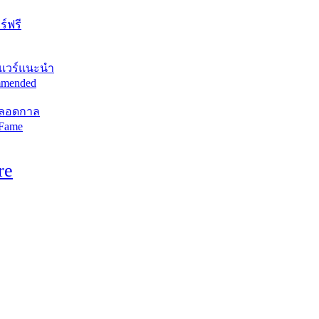
์ฟรี
แวร์แนะนำ
mended
ตลอดกาล
 Fame
re