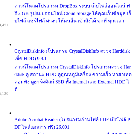
ดาวน์โหลดโปรแกรม DropBox ระบบ เก็บไฟล์ออนไลน์ ฟ
รี 2 GB รูปแบบออนไลน์ Cloud Storage ให้คุณเก็บข้อมูล เก็
บไฟล์ แชร์ไฟล์ ต่างๆ ให้คนอื่น เข้าถึงได้ ทุกที่ ทุกเวลา
4,451
CrystalDiskInfo (โปรแกรม CrystalDiskInfo ตรวจ Harddisk
เช็ค HDD) 9.9.1
ดาวน์โหลดโปรแกรม CrystalDiskInfo โปรแกรมตรวจ Har
ddisk ดู สถานะ HDD ดูอุณหภูมิเครื่อง ความเร็ว หาสาเหต
คอมพัง ดูฮาร์ดดิสก์ SSD ทั้ง Internal และ External HDD ไ
ด้
5,120
Adobe Acrobat Reader (โปรแกรมอ่านไฟล์ PDF เปิดไฟล์ P
DF ไฟล์เอกสาร ฟรี) 26.001