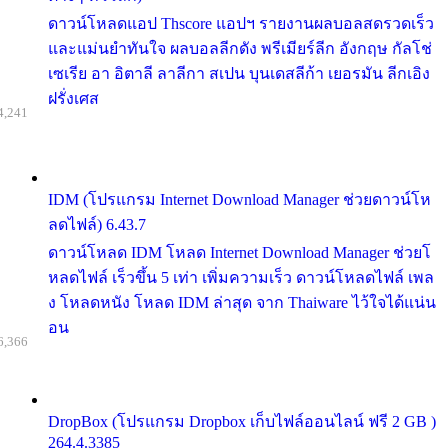
ดาวน์โหลดแอป Thscore แอปฯ รายงานผลบอลสดรวดเร็ว
และแม่นยำทันใจ ผลบอลลีกดัง พรีเมียร์ลีก อังกฤษ กัลโช่
เซเรีย อา อิตาลี ลาลีกา สเปน บุนเดสลีก้า เยอรมัน ลีกเอิง
ฝรั่งเศส
4,241
IDM (โปรแกรม Internet Download Manager ช่วยดาวน์โห
ลดไฟล์) 6.43.7
ดาวน์โหลด IDM โหลด Internet Download Manager ช่วยโ
หลดไฟล์ เร็วขึ้น 5 เท่า เพิ่มความเร็ว ดาวน์โหลดไฟล์ เพล
ง โหลดหนัง โหลด IDM ล่าสุด จาก Thaiware ไว้ใจได้แน่น
อน
6,366
DropBox (โปรแกรม Dropbox เก็บไฟล์ออนไลน์ ฟรี 2 GB )
264.4.3385