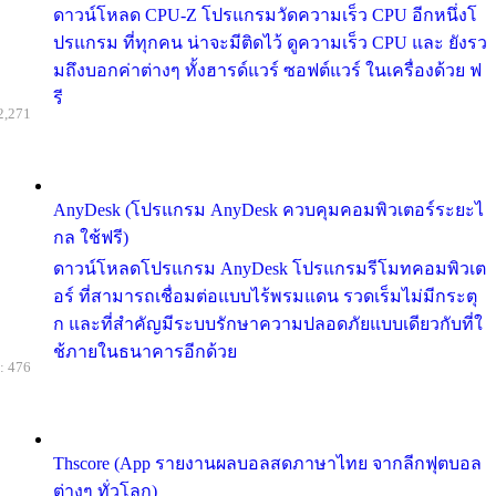
ดาวน์โหลด CPU-Z โปรแกรมวัดความเร็ว CPU อีกหนึ่งโ
ปรแกรม ที่ทุกคน น่าจะมีติดไว้ ดูความเร็ว CPU และ ยังรว
มถึงบอกค่าต่างๆ ทั้งฮารด์แวร์ ซอฟต์แวร์ ในเครื่องด้วย ฟ
รี
2,271
AnyDesk (โปรแกรม AnyDesk ควบคุมคอมพิวเตอร์ระยะไ
กล ใช้ฟรี)
ดาวน์โหลดโปรแกรม AnyDesk โปรแกรมรีโมทคอมพิวเต
อร์ ที่สามารถเชื่อมต่อแบบไร้พรมแดน รวดเร็มไม่มีกระตุ
ก และที่สำคัญมีระบบรักษาความปลอดภัยแบบเดียวกับที่ใ
ช้ภายในธนาคารอีกด้วย
: 476
Thscore (App รายงานผลบอลสดภาษาไทย จากลีกฟุตบอล
ต่างๆ ทั่วโลก)