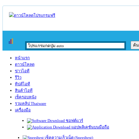
หน้าแรก
ดาวน์โหลด
ข่าวไอที
รีวิว
ทิปส์ไอที
สินค้าไอที
เช็ครอบหนัง
รวมคลิป Thaiware
เครื่องมือ
ซอฟต์แวร์
แอปพลิเคชันบนมือถือ
เช็คความเร็วเน็ต (Speedtest)