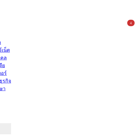
4
ด
์เน็ต
คคล
ดีย
อร์
ุรกิจ
ษา