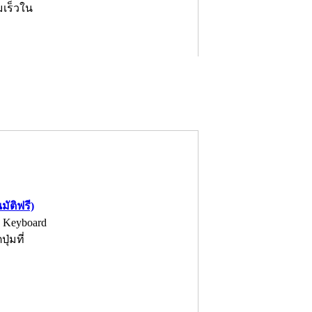
มเร็วใน
ัติฟรี)
 Keyboard
ุ่มที่