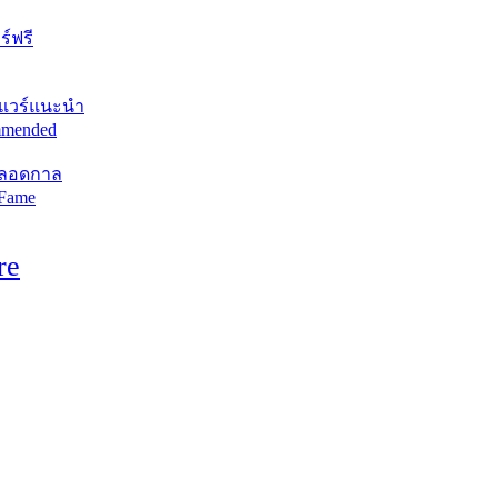
์ฟรี
แวร์แนะนำ
mended
ตลอดกาล
 Fame
re