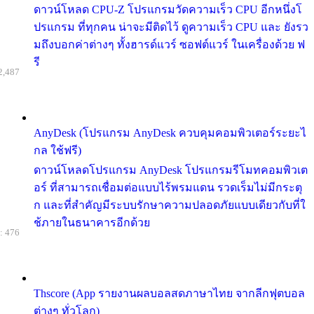
ดาวน์โหลด CPU-Z โปรแกรมวัดความเร็ว CPU อีกหนึ่งโ
ปรแกรม ที่ทุกคน น่าจะมีติดไว้ ดูความเร็ว CPU และ ยังรว
มถึงบอกค่าต่างๆ ทั้งฮารด์แวร์ ซอฟต์แวร์ ในเครื่องด้วย ฟ
รี
2,487
AnyDesk (โปรแกรม AnyDesk ควบคุมคอมพิวเตอร์ระยะไ
กล ใช้ฟรี)
ดาวน์โหลดโปรแกรม AnyDesk โปรแกรมรีโมทคอมพิวเต
อร์ ที่สามารถเชื่อมต่อแบบไร้พรมแดน รวดเร็มไม่มีกระตุ
ก และที่สำคัญมีระบบรักษาความปลอดภัยแบบเดียวกับที่ใ
ช้ภายในธนาคารอีกด้วย
: 476
Thscore (App รายงานผลบอลสดภาษาไทย จากลีกฟุตบอล
ต่างๆ ทั่วโลก)