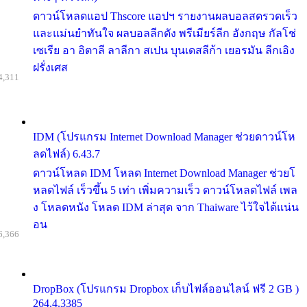
ดาวน์โหลดแอป Thscore แอปฯ รายงานผลบอลสดรวดเร็ว
และแม่นยำทันใจ ผลบอลลีกดัง พรีเมียร์ลีก อังกฤษ กัลโช่
เซเรีย อา อิตาลี ลาลีกา สเปน บุนเดสลีก้า เยอรมัน ลีกเอิง
ฝรั่งเศส
4,311
IDM (โปรแกรม Internet Download Manager ช่วยดาวน์โห
ลดไฟล์) 6.43.7
ดาวน์โหลด IDM โหลด Internet Download Manager ช่วยโ
หลดไฟล์ เร็วขึ้น 5 เท่า เพิ่มความเร็ว ดาวน์โหลดไฟล์ เพล
ง โหลดหนัง โหลด IDM ล่าสุด จาก Thaiware ไว้ใจได้แน่น
อน
6,366
DropBox (โปรแกรม Dropbox เก็บไฟล์ออนไลน์ ฟรี 2 GB )
264.4.3385