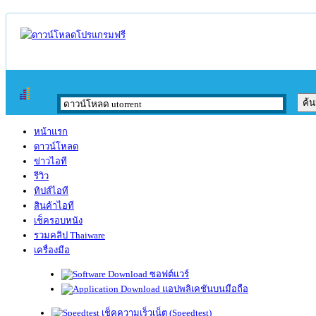
หน้าแรก
ดาวน์โหลด
ข่าวไอที
รีวิว
ทิปส์ไอที
สินค้าไอที
เช็ครอบหนัง
รวมคลิป Thaiware
เครื่องมือ
ซอฟต์แวร์
แอปพลิเคชันบนมือถือ
เช็คความเร็วเน็ต (Speedtest)