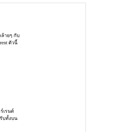
ล้ายๆ กับ
t ตัวนี้
์เรนต์
ับทั้งบน