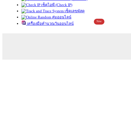
เช็คไอพี (Check IP)
เช็คเลขพัสดุ
สุ่มออนไลน์
New
เครื่องมือคำนวณวันออนไลน์