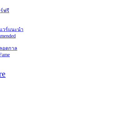
์ฟรี
แวร์แนะนำ
mended
ตลอดกาล
 Fame
re