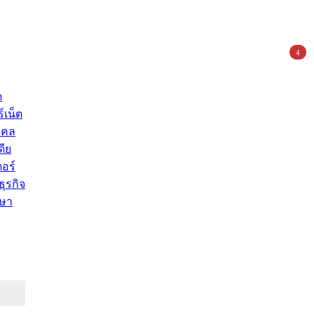
4
ด
์เน็ต
คคล
ดีย
อร์
ุรกิจ
ษา