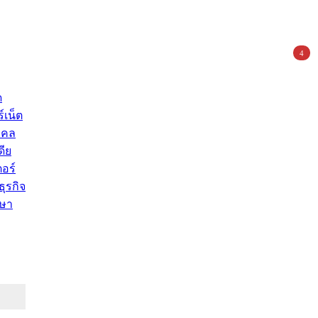
4
ด
์เน็ต
คคล
ดีย
อร์
ุรกิจ
ษา