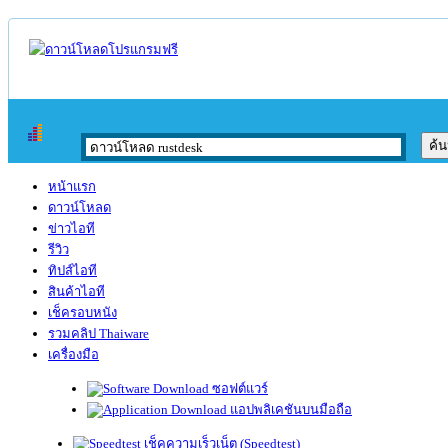
หน้าแรก
ดาวน์โหลด
ข่าวไอที
รีวิว
ทิปส์ไอที
สินค้าไอที
เช็ครอบหนัง
รวมคลิป Thaiware
เครื่องมือ
ซอฟต์แวร์
แอปพลิเคชันบนมือถือ
เช็คความเร็วเน็ต (Speedtest)