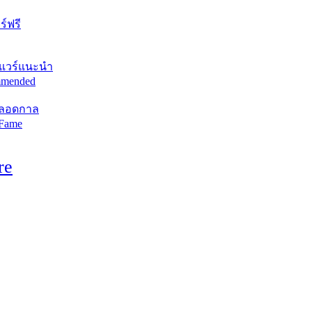
์ฟรี
แวร์แนะนำ
mended
ตลอดกาล
 Fame
re