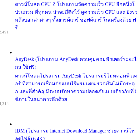
ดาวน์โหลด CPU-Z โปรแกรมวัดความเร็ว CPU อีกหนึ่งโ
ปรแกรม ที่ทุกคน น่าจะมีติดไว้ ดูความเร็ว CPU และ ยังรว
มถึงบอกค่าต่างๆ ทั้งฮารด์แวร์ ซอฟต์แวร์ ในเครื่องด้วย ฟ
รี
2,491
AnyDesk (โปรแกรม AnyDesk ควบคุมคอมพิวเตอร์ระยะไ
กล ใช้ฟรี)
ดาวน์โหลดโปรแกรม AnyDesk โปรแกรมรีโมทคอมพิวเต
อร์ ที่สามารถเชื่อมต่อแบบไร้พรมแดน รวดเร็มไม่มีกระตุ
ก และที่สำคัญมีระบบรักษาความปลอดภัยแบบเดียวกับที่ใ
ช้ภายในธนาคารอีกด้วย
4,314
IDM (โปรแกรม Internet Download Manager ช่วยดาวน์โห
ลดไฟล์) 6.43.7