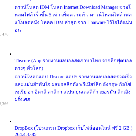
ดาวน์โหลด IDM โหลด Internet Download Manager ช่วยโ
หลดไฟล์ เร็วขึ้น 5 เท่า เพิ่มความเร็ว ดาวน์โหลดไฟล์ เพล
ง โหลดหนัง โหลด IDM ล่าสุด จาก Thaiware ไว้ใจได้แน่น
อน
: 476
Thscore (App รายงานผลบอลสดภาษาไทย จากลีกฟุตบอล
ต่างๆ ทั่วโลก)
ดาวน์โหลดแอป Thscore แอปฯ รายงานผลบอลสดรวดเร็ว
และแม่นยำทันใจ ผลบอลลีกดัง พรีเมียร์ลีก อังกฤษ กัลโช่
เซเรีย อา อิตาลี ลาลีกา สเปน บุนเดสลีก้า เยอรมัน ลีกเอิง
ฝรั่งเศส
6,366
DropBox (โปรแกรม Dropbox เก็บไฟล์ออนไลน์ ฟรี 2 GB )
264.4.3385