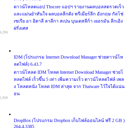
ดาวน์โหลดแอป Thscore แอปฯ รายงานผลบอลสดรวดเร็ว
และแม่นยำทันใจ ผลบอลลีกดัง พรีเมียร์ลีก อังกฤษ กัลโช่
เซเรีย อา อิตาลี ลาลีกา สเปน บุนเดสลีก้า เยอรมัน ลีกเอิง
ฝรั่งเศส
4,286
IDM (โปรแกรม Internet Download Manager ช่วยดาวน์โห
ลดไฟล์) 6.43.7
ดาวน์โหลด IDM โหลด Internet Download Manager ช่วยโ
หลดไฟล์ เร็วขึ้น 5 เท่า เพิ่มความเร็ว ดาวน์โหลดไฟล์ เพล
ง โหลดหนัง โหลด IDM ล่าสุด จาก Thaiware ไว้ใจได้แน่น
อน
6,366
DropBox (โปรแกรม Dropbox เก็บไฟล์ออนไลน์ ฟรี 2 GB )
264.4.3385