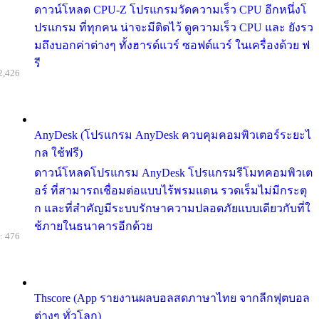
ดาวน์โหลด CPU-Z โปรแกรมวัดความเร็ว CPU อีกหนึ่งโ
ปรแกรม ที่ทุกคน น่าจะมีติดไว้ ดูความเร็ว CPU และ ยังรว
มถึงบอกค่าต่างๆ ทั้งฮารด์แวร์ ซอฟต์แวร์ ในเครื่องด้วย ฟ
รี
2,426
AnyDesk (โปรแกรม AnyDesk ควบคุมคอมพิวเตอร์ระยะไ
กล ใช้ฟรี)
ดาวน์โหลดโปรแกรม AnyDesk โปรแกรมรีโมทคอมพิวเต
อร์ ที่สามารถเชื่อมต่อแบบไร้พรมแดน รวดเร็มไม่มีกระตุ
ก และที่สำคัญมีระบบรักษาความปลอดภัยแบบเดียวกับที่ใ
ช้ภายในธนาคารอีกด้วย
: 476
Thscore (App รายงานผลบอลสดภาษาไทย จากลีกฟุตบอล
ต่างๆ ทั่วโลก)