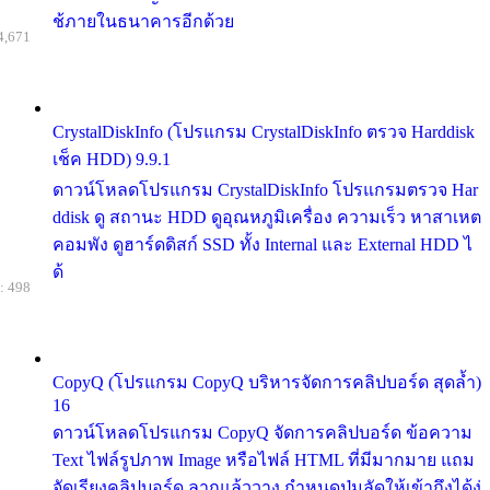
ช้ภายในธนาคารอีกด้วย
4,671
CrystalDiskInfo (โปรแกรม CrystalDiskInfo ตรวจ Harddisk
เช็ค HDD) 9.9.1
ดาวน์โหลดโปรแกรม CrystalDiskInfo โปรแกรมตรวจ Har
ddisk ดู สถานะ HDD ดูอุณหภูมิเครื่อง ความเร็ว หาสาเหต
คอมพัง ดูฮาร์ดดิสก์ SSD ทั้ง Internal และ External HDD ไ
ด้
: 498
CopyQ (โปรแกรม CopyQ บริหารจัดการคลิปบอร์ด สุดล้ำ)
16
ดาวน์โหลดโปรแกรม CopyQ จัดการคลิปบอร์ด ข้อความ
Text ไฟล์รูปภาพ Image หรือไฟล์ HTML ที่มีมากมาย แถม
จัดเรียงคลิปบอร์ด ลากแล้ววาง กำหนดปุ่มลัดให้เข้าถึงได้ง่