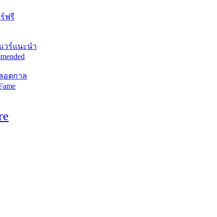
์ฟรี
แวร์แนะนำ
mended
ตลอดกาล
 Fame
re