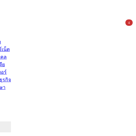
4
ด
์เน็ต
คคล
ดีย
อร์
ุรกิจ
ษา