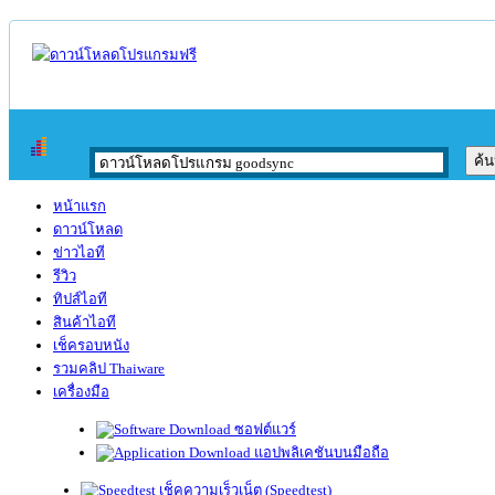
หน้าแรก
ดาวน์โหลด
ข่าวไอที
รีวิว
ทิปส์ไอที
สินค้าไอที
เช็ครอบหนัง
รวมคลิป Thaiware
เครื่องมือ
ซอฟต์แวร์
แอปพลิเคชันบนมือถือ
เช็คความเร็วเน็ต (Speedtest)